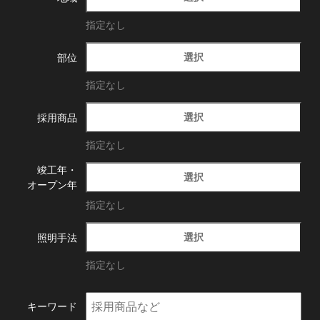
指定なし
選択
部位
指定なし
選択
採用商品
指定なし
竣工年・
選択
オープン年
指定なし
選択
照明手法
指定なし
キーワード