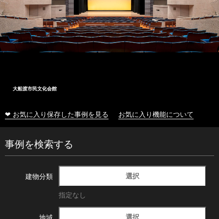
大船渡市民文化会館
❤ お気に入り保存した事例を見る
お気に入り機能について
事例を検索する
選択
建物分類
指定なし
選択
地域