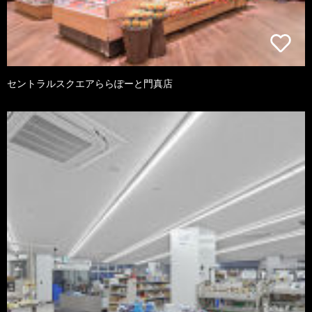
セントラルスクエアららぽーと門真店