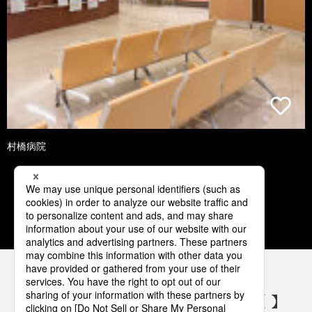
村橋病院
1
2
3
4
5
パナソニックの電気設備 SNSアカウント