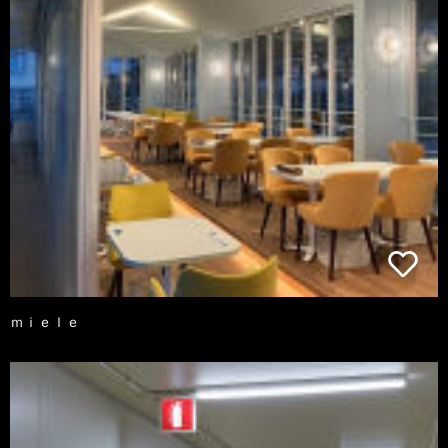
ｍｉｅｌｅ