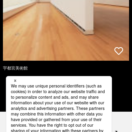
宇都宮美術館
1
2
3
4
5
パナソニックの電気設備 SNSアカウント