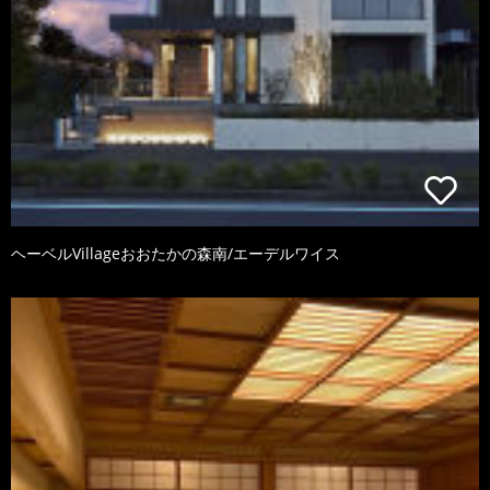
ヘーベルVillageおおたかの森南/エーデルワイス