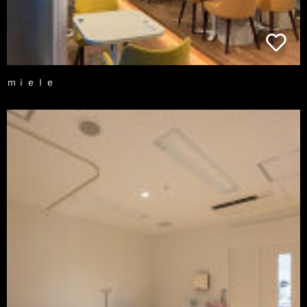
ｍｉｅｌｅ