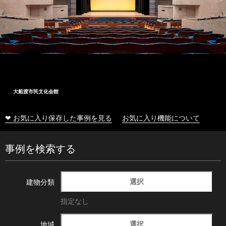
大船渡市民文化会館
❤ お気に入り保存した事例を見る
お気に入り機能について
事例を検索する
選択
建物分類
指定なし
選択
地域