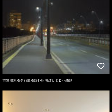
市道開運橋夕顔瀬橋線外照明灯ＬＥＤ化修繕