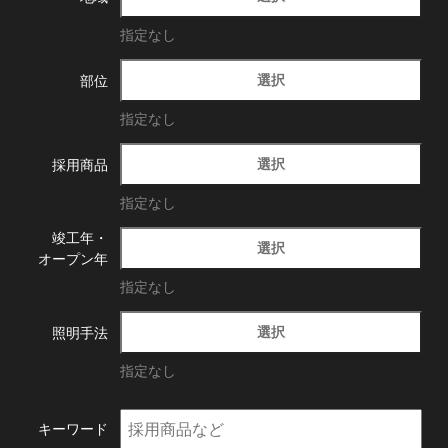
指定なし
選択
部位
指定なし
選択
採用商品
指定なし
竣工年・
選択
オープン年
指定なし
選択
照明手法
指定なし
キーワード