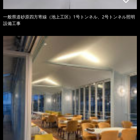
一般県道砂原四方寄線（池上工区）1号トンネル、2号トンネル照明
設備工事