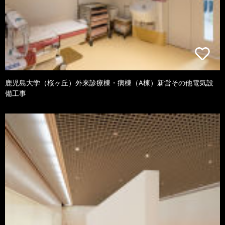
鹿児島大学（桜ヶ丘）外来診療棟・病棟（A棟）新営その他電気設
備工事