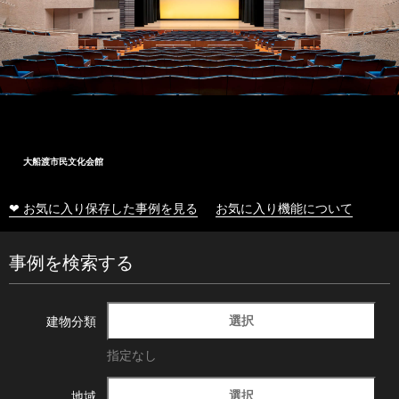
大船渡市民文化会館
❤ お気に入り保存した事例を見る
お気に入り機能について
事例を検索する
選択
建物分類
指定なし
選択
地域