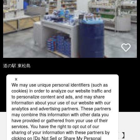
道の駅 東松島
1
2
3
4
5
パナソニックの電気設備 SNSアカウント