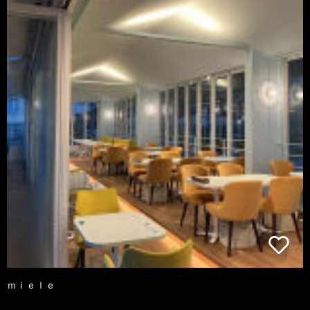
ｍｉｅｌｅ