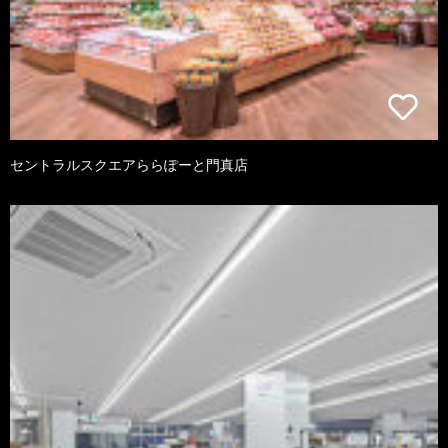
セントラルスクエアららぽーと門真店