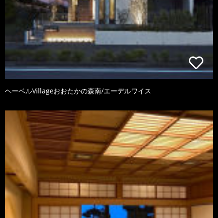
ヘーベルVillageおおたかの森南/エーデルワイス