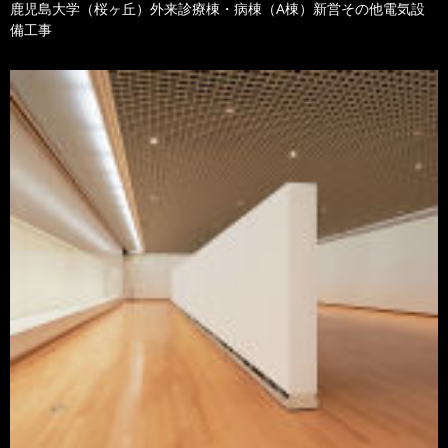
鹿児島大学（桜ヶ丘）外来診療棟・病棟（A棟）新営その他電気設
備工事