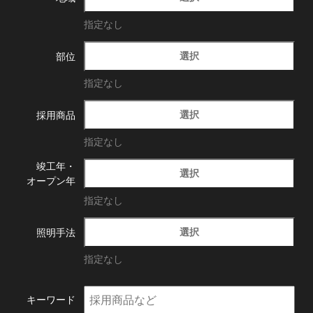
指定なし
選択
部位
指定なし
選択
採用商品
指定なし
竣工年・
選択
オープン年
指定なし
選択
照明手法
指定なし
キーワード