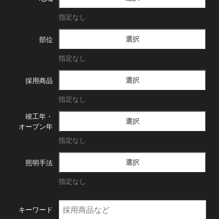
指定なし
選択
部位
指定なし
選択
採用商品
指定なし
竣工年・
選択
オープン年
指定なし
選択
照明手法
指定なし
キーワード