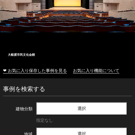
大船渡市民文化会館
❤ お気に入り保存した事例を見る
お気に入り機能について
事例を検索する
選択
建物分類
指定なし
選択
地域