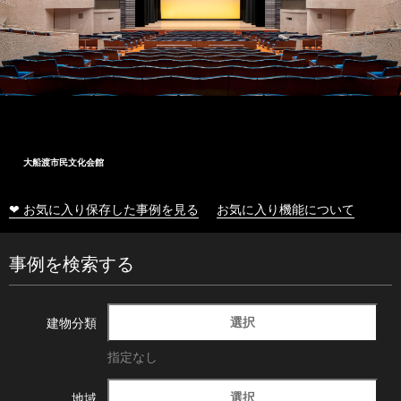
大船渡市民文化会館
❤ お気に入り保存した事例を見る
お気に入り機能について
事例を検索する
選択
建物分類
指定なし
選択
地域