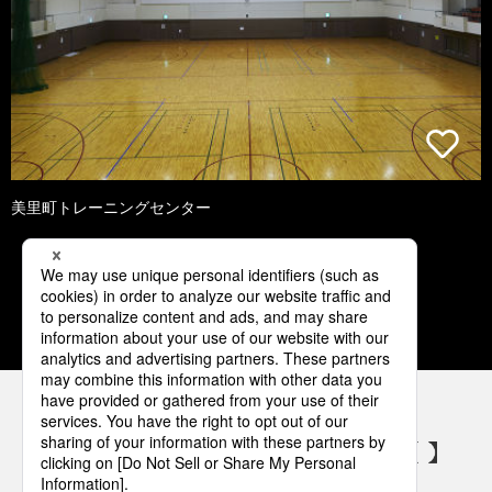
美里町トレーニングセンター
1
2
3
4
5
パナソニックの電気設備 SNSアカウント