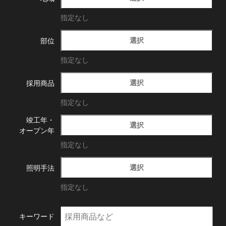
指定なし
選択
部位
指定なし
選択
採用商品
指定なし
竣工年・
選択
オープン年
指定なし
選択
照明手法
指定なし
キーワード