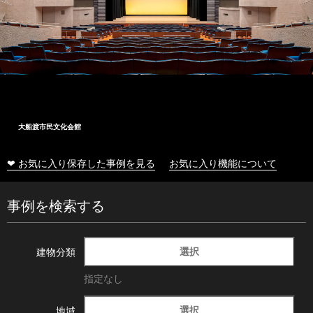
大船渡市民文化会館
❤ お気に入り保存した事例を見る
お気に入り機能について
事例を検索する
選択
建物分類
指定なし
選択
地域