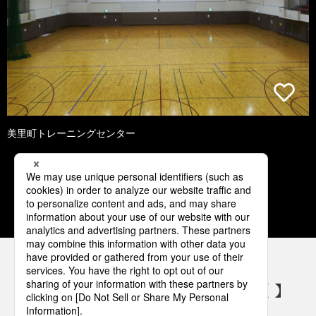
美里町トレーニングセンター
1
2
3
4
5
パナソニックの電気設備 SNSアカウント