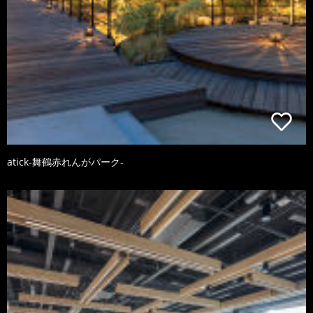
atick-舞鶴赤れんがパーク-