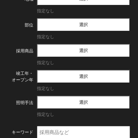
指定なし
選択
部位
指定なし
選択
採用商品
指定なし
竣工年・
選択
オープン年
指定なし
選択
照明手法
指定なし
キーワード