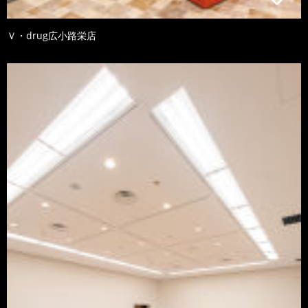
Ｖ・drug広小路栄店