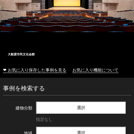
大船渡市民文化会館
❤ お気に入り保存した事例を見る
お気に入り機能について
事例を検索する
選択
建物分類
指定なし
選択
地域