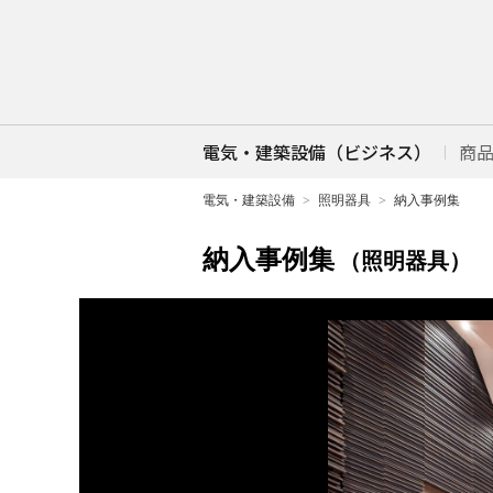
電気・建築設備（ビジネス）
商
電気・建築設備
照明器具
納入事例集
納入事例集
（照明器具）