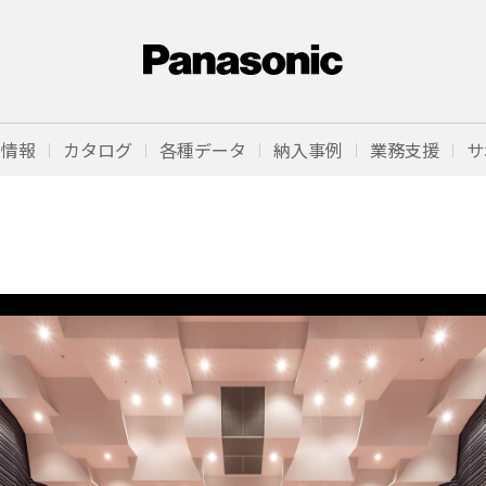
品情報
カタログ
各種データ
納入事例
業務支援
サ