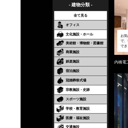
- 建物分類 -
全て見る
オフィス
文化施設・ホール
お気
で、
美術館・博物館・図書館
でき
商業施設
娯楽施設
内橋電
宿泊施設
冠婚葬祭式場
宗教施設・史跡
スポーツ施設
学校・教育施設
医療・福祉施設
交通施設