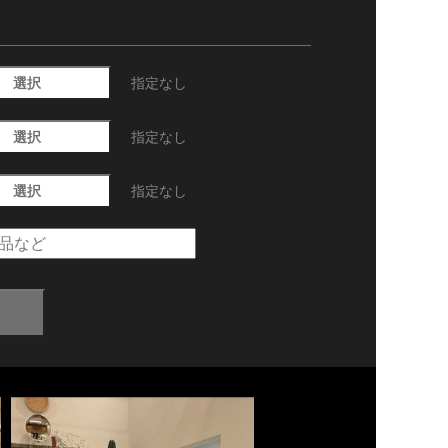
選択
指定なし
選択
指定なし
選択
指定なし