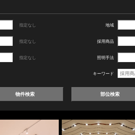
指定なし
地域
指定なし
採用商品
指定なし
照明手法
キーワード
物件検索
部位検索