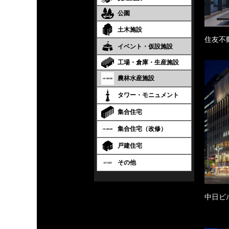
公園
土木施設
住友不
イベント・仮設施設
工場・倉庫・生産施設
農林水産施設
タワー・モニュメント
集合住宅
集合住宅（改修）
戸建住宅
その他
中日ビ