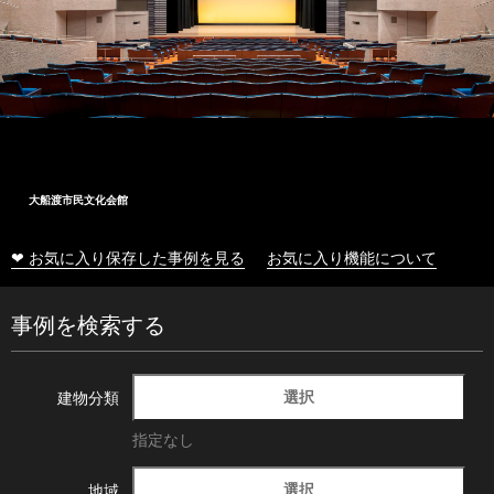
大船渡市民文化会館
❤ お気に入り保存した事例を見る
お気に入り機能について
事例を検索する
選択
建物分類
指定なし
選択
地域