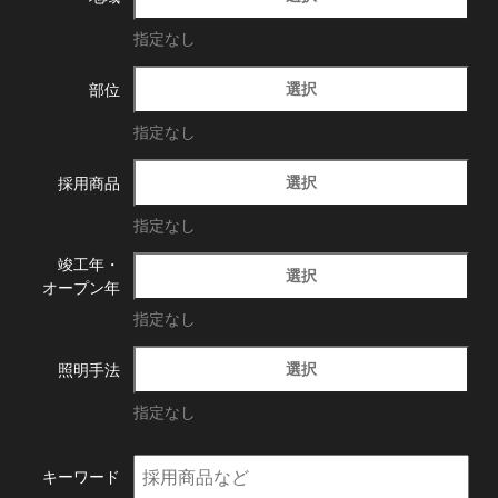
指定なし
選択
部位
指定なし
選択
採用商品
指定なし
竣工年・
選択
オープン年
指定なし
選択
照明手法
指定なし
キーワード