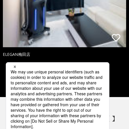
ELEGAN梅田店
4
5
6
7
8
パナソニックの電気設備 SNSアカウント