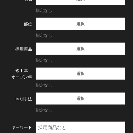
指定なし
選択
部位
指定なし
選択
採用商品
指定なし
竣工年・
選択
オープン年
指定なし
選択
照明手法
指定なし
キーワード