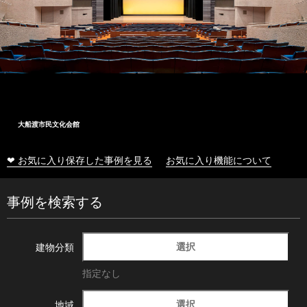
大船渡市民文化会館
❤ お気に入り保存した事例を見る
お気に入り機能について
事例を検索する
選択
建物分類
指定なし
選択
地域