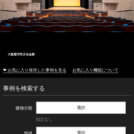
大船渡市民文化会館
❤ お気に入り保存した事例を見る
お気に入り機能について
事例を検索する
選択
建物分類
指定なし
選択
地域