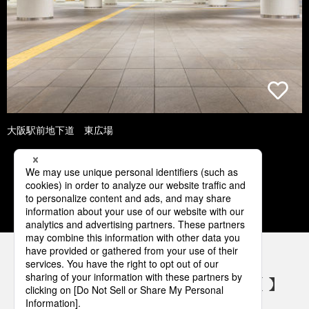
大阪駅前地下道 東広場
1
2
3
4
5
パナソニックの電気設備 SNSアカウント