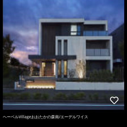
ヘーベルVillageおおたかの森南/エーデルワイス