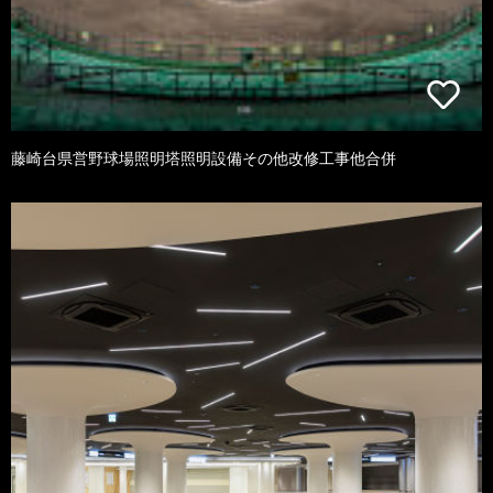
藤崎台県営野球場照明塔照明設備その他改修工事他合併