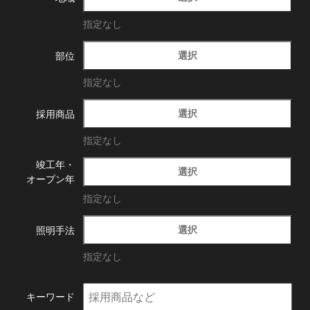
指定なし
選択
部位
指定なし
選択
採用商品
指定なし
竣工年・
選択
オープン年
指定なし
選択
照明手法
指定なし
キーワード