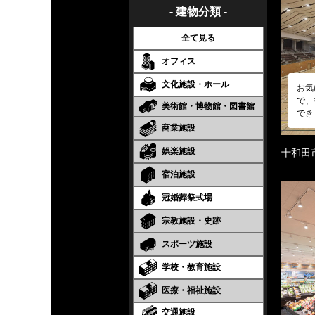
- 建物分類 -
全て見る
オフィス
文化施設・ホール
お気
で、
美術館・博物館・図書館
でき
商業施設
娯楽施設
十和田
宿泊施設
冠婚葬祭式場
宗教施設・史跡
スポーツ施設
学校・教育施設
医療・福祉施設
交通施設