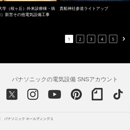
大学（桜ヶ丘）外来診療棟・病
貴船神社参道ライトアップ
棟）新営その他電気設備工事
1
2
3
4
5
パナソニックの電気設備 SNSアカウント
パナソニック ホールディングス