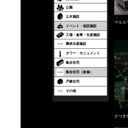
公園
土木施設
マルエ
イベント・仮設施設
工場・倉庫・生産施設
農林水産施設
タワー・モニュメント
集合住宅
集合住宅（改修）
戸建住宅
その他
さつき