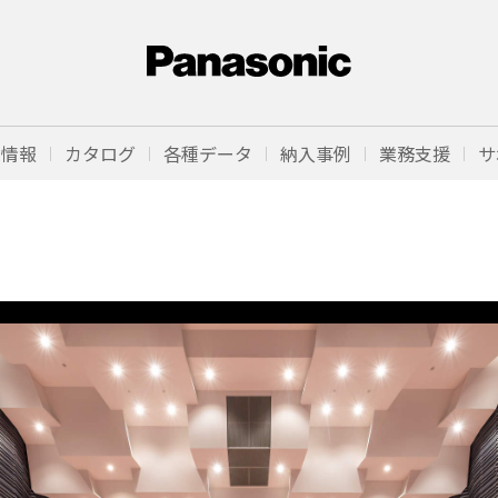
品情報
カタログ
各種データ
納入事例
業務支援
サ