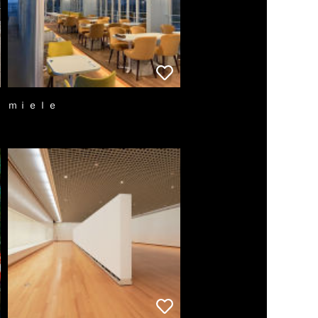
ｍｉｅｌｅ