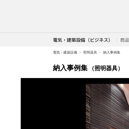
電気・建築設備（ビジネス）
商
電気・建築設備
照明器具
納入事例集
納入事例集
（照明器具）