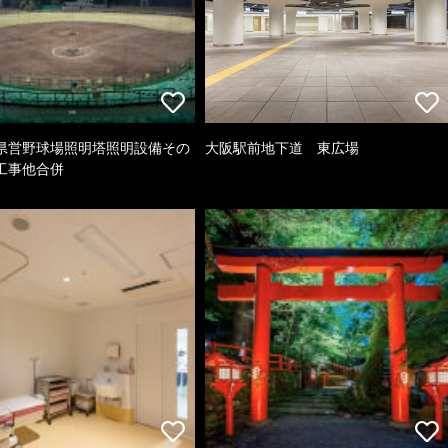
県営野球場照明塔照明設備その
大阪駅前地下道 東広場
工事他合併