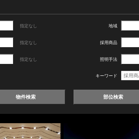
指定なし
地域
指定なし
採用商品
指定なし
照明手法
キーワード
物件検索
部位検索