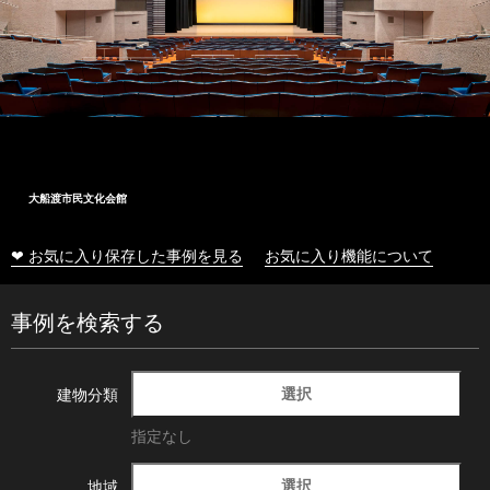
大船渡市民文化会館
❤ お気に入り保存した事例を見る
お気に入り機能について
事例を検索する
選択
建物分類
指定なし
選択
地域