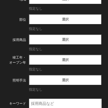
指定なし
選択
部位
指定なし
選択
採用商品
指定なし
竣工年・
選択
オープン年
指定なし
選択
照明手法
指定なし
キーワード