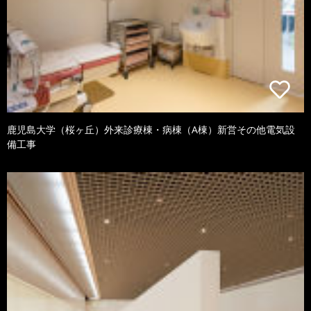
鹿児島大学（桜ヶ丘）外来診療棟・病棟（A棟）新営その他電気設
備工事