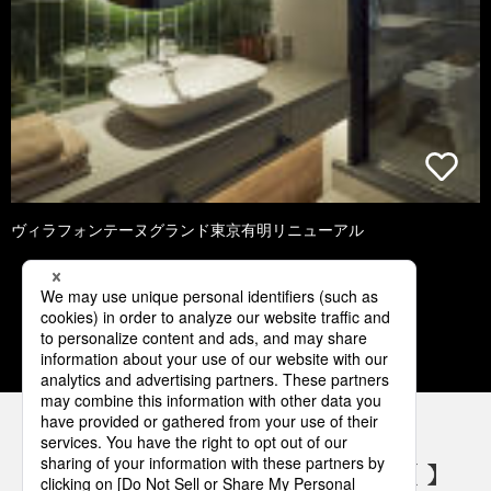
ヴィラフォンテーヌグランド東京有明リニューアル
1
2
3
4
5
パナソニックの電気設備 SNSアカウント