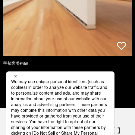
宇都宮美術館
1
2
3
4
5
パナソニックの電気設備 SNSアカウント