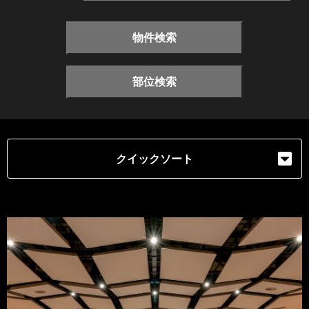
物件検索
部位検索
クイックソート