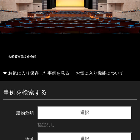
大船渡市民文化会館
❤ お気に入り保存した事例を見る
お気に入り機能について
事例を検索する
選択
建物分類
指定なし
選択
地域