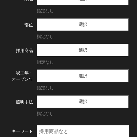
指定なし
選択
部位
指定なし
選択
採用商品
指定なし
竣工年・
選択
オープン年
指定なし
選択
照明手法
指定なし
キーワード