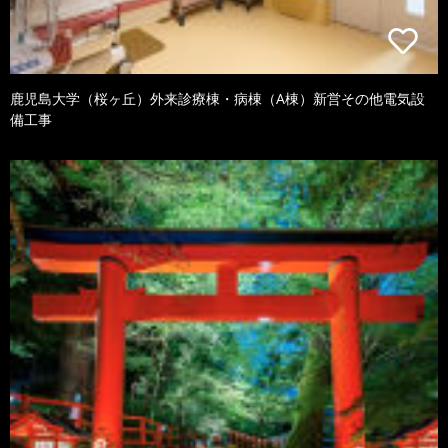
鹿児島大学（桜ヶ丘）外来診療棟・病棟（A棟）新営その他電気設
備工事