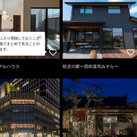
に入り登録しておくこと
後でまとめて見ることが
ます。
デルハウス
紡ぎの家ー四街道市みそらー