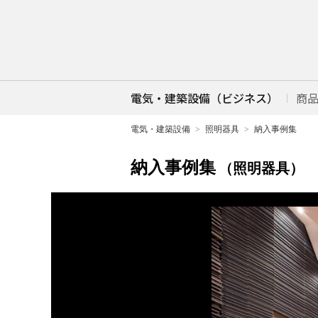
電気・建築設備（ビジネス）
商
電気・建築設備
照明器具
納入事例集
納入事例集
（照明器具）