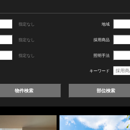
指定なし
地域
指定なし
採用商品
指定なし
照明手法
キーワード
物件検索
部位検索