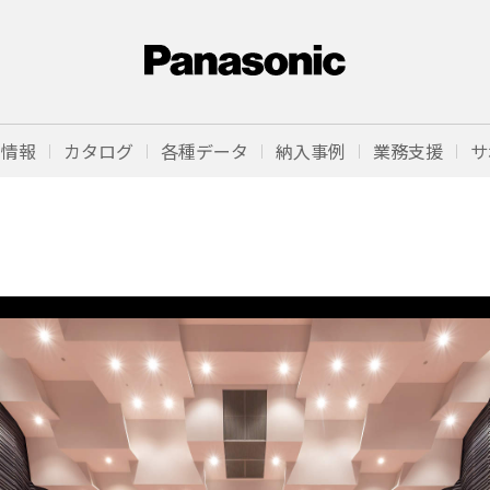
品情報
カタログ
各種データ
納入事例
業務支援
サ