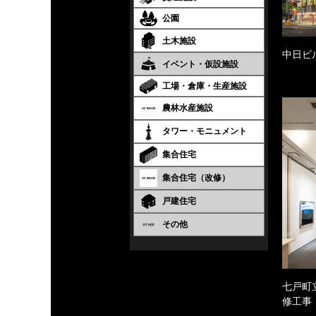
公園
土木施設
中日ビ
イベント・仮設施設
工場・倉庫・生産施設
農林水産施設
タワー・モニュメント
集合住宅
集合住宅（改修）
戸建住宅
その他
七戸町
修工事