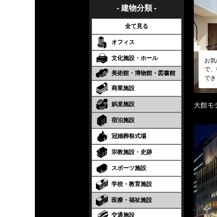
- 建物分類 -
全て見る
オフィス
文化施設・ホール
お気
で、
美術館・博物館・図書館
でき
商業施設
娯楽施設
大館モ
宿泊施設
冠婚葬祭式場
宗教施設・史跡
スポーツ施設
学校・教育施設
医療・福祉施設
交通施設