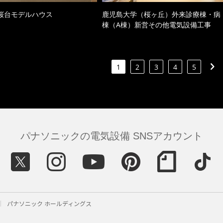
桜台モデルハウス
鹿児島大学（桜ヶ丘）外来診療棟・病
棟（A棟）新営その他電気設備工事
1
2
3
4
5
パナソニックの電気設備 SNSアカウント
パナソニック ホールディングス