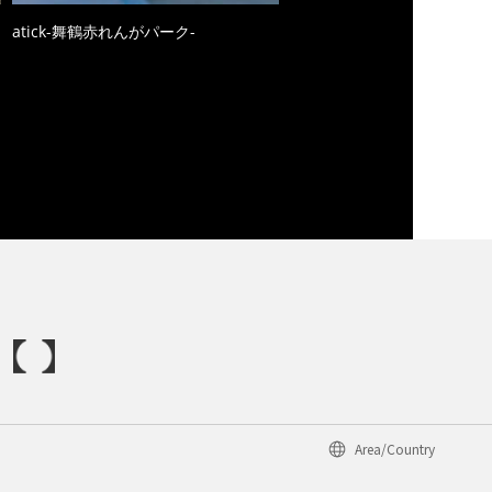
atick-舞鶴赤れんがパーク-
Area/Country