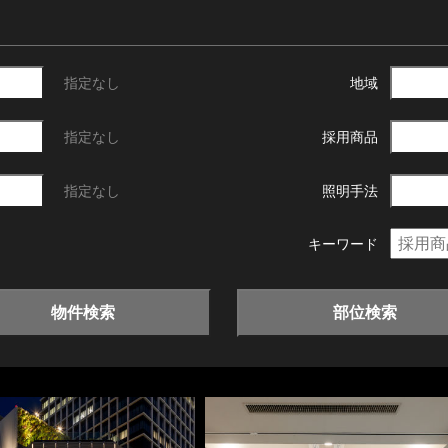
指定なし
地域
指定なし
採用商品
指定なし
照明手法
キーワード
物件検索
部位検索