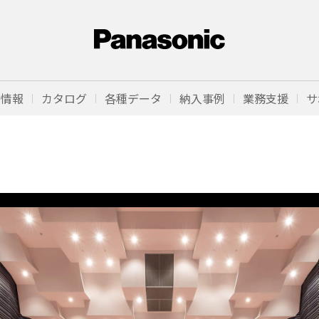
品情報
カタログ
各種データ
納入事例
業務支援
サ