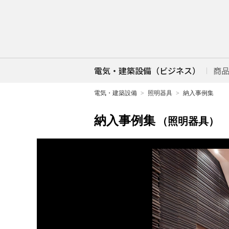
電気・建築設備（ビジネス）
商
電気・建築設備
照明器具
納入事例集
納入事例集
（照明器具）