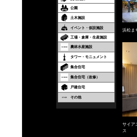
公園
土木施設
イベント・仮設施設
浜松ま
工場・倉庫・生産施設
農林水産施設
タワー・モニュメント
集合住宅
集合住宅（改修）
戸建住宅
その他
サイア
ス