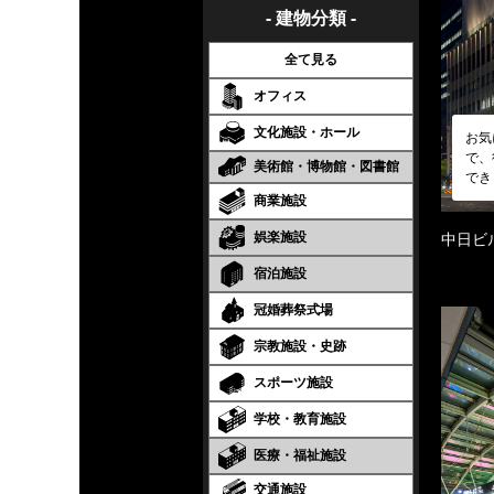
- 建物分類 -
全て見る
オフィス
文化施設・ホール
お気
で、
美術館・博物館・図書館
でき
商業施設
娯楽施設
中日ビ
宿泊施設
冠婚葬祭式場
宗教施設・史跡
スポーツ施設
学校・教育施設
医療・福祉施設
交通施設