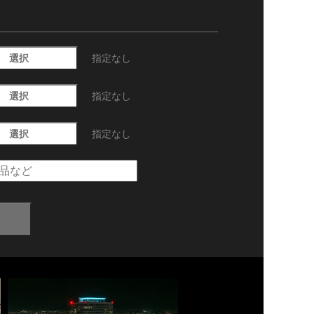
選択
指定なし
選択
指定なし
選択
指定なし