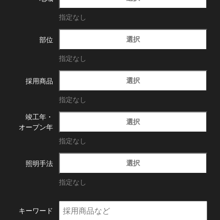
指定なし
選択
部位
指定なし
選択
採用商品
指定なし
竣工年・
選択
オープン年
指定なし
選択
照明手法
指定なし
キーワード