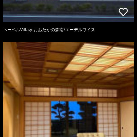
ヘーベルVillageおおたかの森南/エーデルワイス