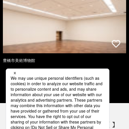
豊橋市美術博物館
1
2
3
4
5
パナソニックの電気設備 SNSアカウント