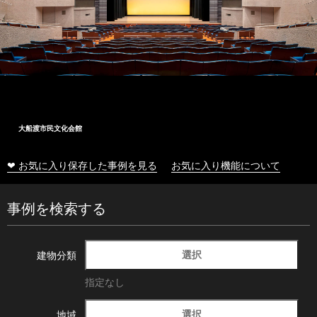
大船渡市民文化会館
❤ お気に入り保存した事例を見る
お気に入り機能について
事例を検索する
選択
建物分類
指定なし
選択
地域