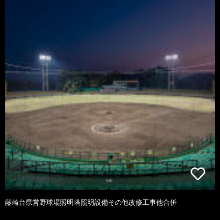
藤崎台県営野球場照明塔照明設備その他改修工事他合併