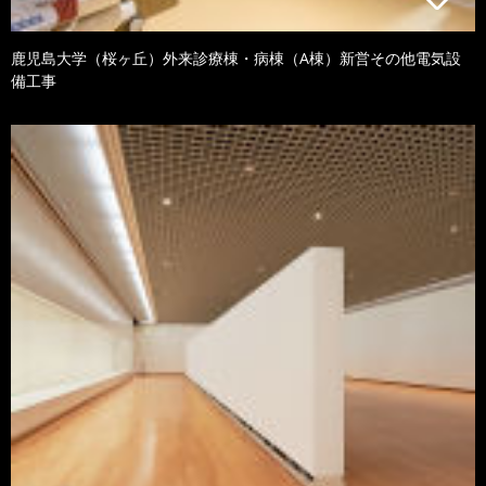
鹿児島大学（桜ヶ丘）外来診療棟・病棟（A棟）新営その他電気設
備工事