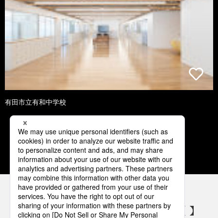
有田市立有和中学校
1
2
3
4
5
パナソニックの電気設備 SNSアカウント