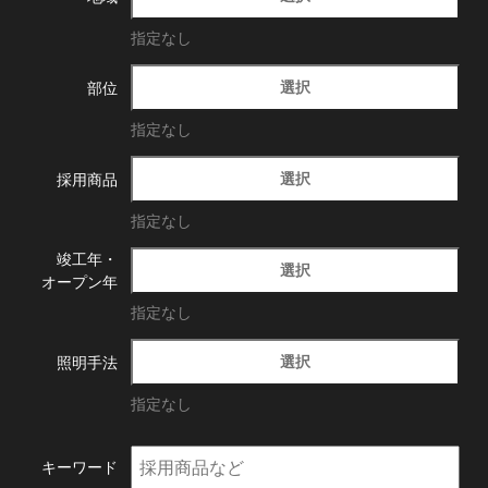
指定なし
選択
部位
指定なし
選択
採用商品
指定なし
竣工年・
選択
オープン年
指定なし
選択
照明手法
指定なし
キーワード