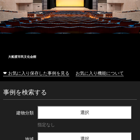
大船渡市民文化会館
❤ お気に入り保存した事例を見る
お気に入り機能について
事例を検索する
選択
建物分類
指定なし
選択
地域