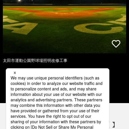
太田市運動公園野球場照明改修工事
1
2
3
4
5
パナソニックの電気設備 SNSアカウント