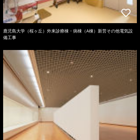
鹿児島大学（桜ヶ丘）外来診療棟・病棟（A棟）新営その他電気設
備工事