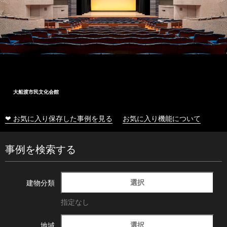
大船渡市民文化会館
❤ お気に入り保存した事例を見る
お気に入り機能について
事例を検索する
選択
建物分類
指定なし
選択
地域