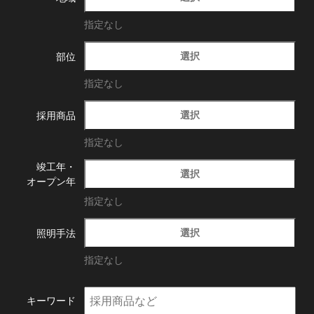
指定なし
選択
部位
指定なし
選択
採用商品
指定なし
竣工年・
選択
オープン年
指定なし
選択
照明手法
指定なし
キーワード