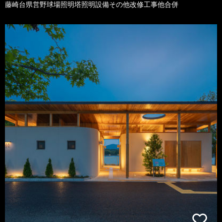
藤崎台県営野球場照明塔照明設備その他改修工事他合併