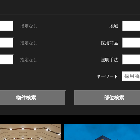
指定なし
地域
指定なし
採用商品
指定なし
照明手法
キーワード
物件検索
部位検索