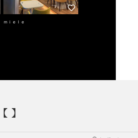
ｍｉｅｌｅ