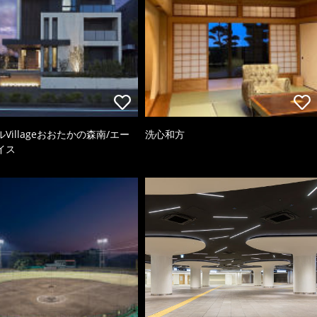
Villageおおたかの森南/エー
洗心和方
イス