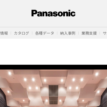
品情報
カタログ
各種データ
納入事例
業務支援
サ