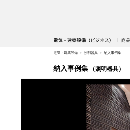
電気・建築設備（ビジネス）
商
電気・建築設備
照明器具
納入事例集
納入事例集
（照明器具）