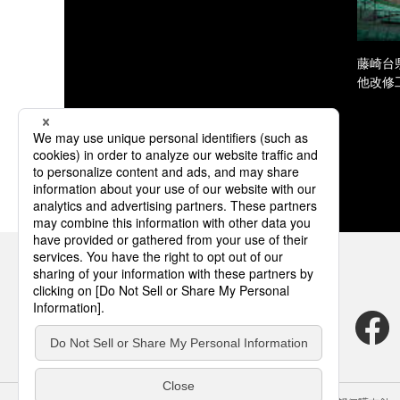
藤崎台
他改修