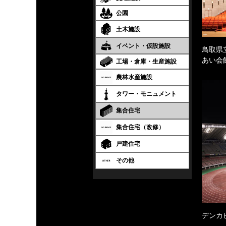
公園
土木施設
イベント・仮設施設
鳥取県
あい会
工場・倉庫・生産施設
農林水産施設
タワー・モニュメント
集合住宅
集合住宅（改修）
戸建住宅
その他
デンカ