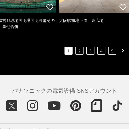
県営野球場照明塔照明設備その
大阪駅前地下道 東広場
工事他合併
1
2
3
4
5
パナソニックの電気設備 SNSアカウント