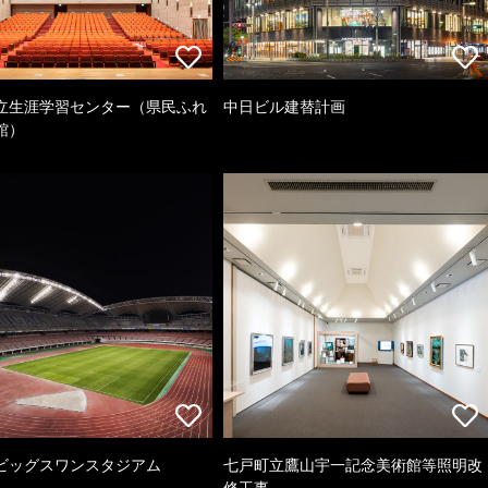
立生涯学習センター（県民ふれ
中日ビル建替計画
館）
ビッグスワンスタジアム
七戸町立鷹山宇一記念美術館等照明改
修工事