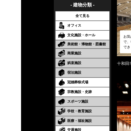
- 建物分類 -
全て見る
オフィス
文化施設・ホール
お気
で、
美術館・博物館・図書館
でき
商業施設
娯楽施設
十和田
宿泊施設
冠婚葬祭式場
宗教施設・史跡
スポーツ施設
学校・教育施設
医療・福祉施設
交通施設