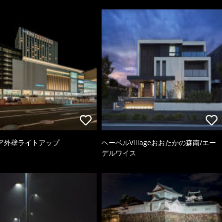
ア外壁ライトアップ
ヘーベルVillageおおたかの森南/エー
デルワイス