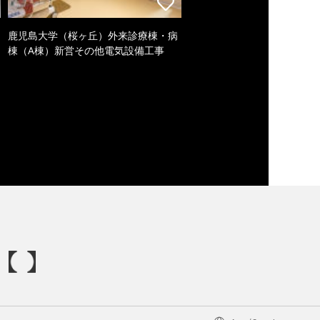
鹿児島大学（桜ヶ丘）外来診療棟・病
棟（A棟）新営その他電気設備工事