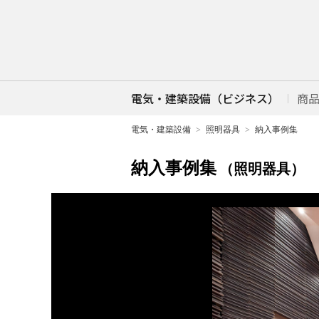
電気・建築設備（ビジネス）
商
電気・建築設備
照明器具
納入事例集
納入事例集
（照明器具）