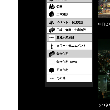
公園
土木施設
イベント・仮設施設
中日ビ
工場・倉庫・生産施設
農林水産施設
タワー・モニュメント
集合住宅
集合住宅（改修）
戸建住宅
その他
さつき