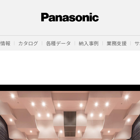
品情報
カタログ
各種データ
納入事例
業務支援
サ