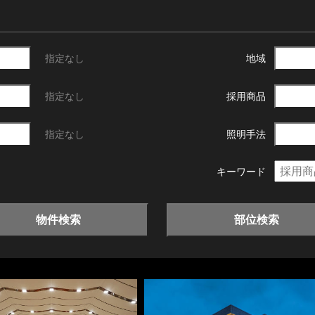
指定なし
地域
指定なし
採用商品
指定なし
照明手法
キーワード
物件検索
部位検索