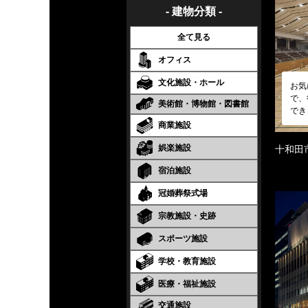
- 建物分類 -
全て見る
オフィス
文化施設・ホール
お気
で、
美術館・博物館・図書館
でき
商業施設
娯楽施設
十和田
宿泊施設
冠婚葬祭式場
宗教施設・史跡
スポーツ施設
学校・教育施設
医療・福祉施設
交通施設