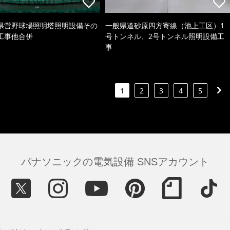
県営野球場照明塔照明設備その
一般県道砂原四方寄線（池上工区）1
工事他合併
号トンネル、2号トンネル照明設備工
事
1
2
3
4
5
パナソニックの電気設備 SNSアカウント