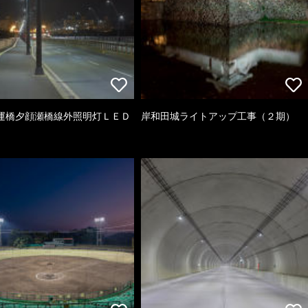
運橋夕顔瀬橋線外照明灯ＬＥＤ
岸和田城ライトアップ工事（２期）