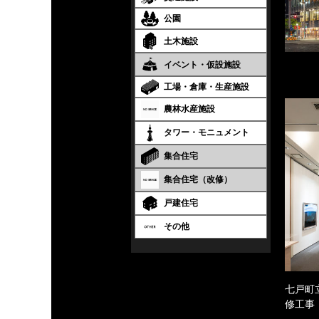
公園
土木施設
イベント・仮設施設
工場・倉庫・生産施設
農林水産施設
タワー・モニュメント
集合住宅
集合住宅（改修）
戸建住宅
その他
七戸町
修工事