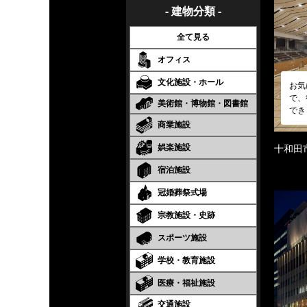
- 建物分類 -
全て見る
オフィス
文化施設・ホール
お気
で、
美術館・博物館・図書館
でき
商業施設
娯楽施設
十和田
宿泊施設
冠婚葬祭式場
宗教施設・史跡
スポーツ施設
学校・教育施設
医療・福祉施設
交通施設