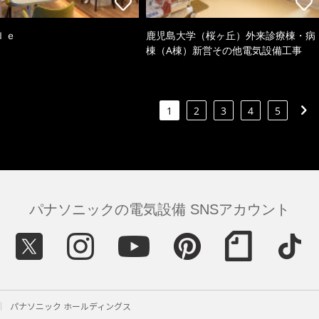
ｌｅ
鹿児島大学（桜ヶ丘）外来診療棟・病
棟（A棟）新営その他電気設備工事
1
2
3
4
5
パナソニックの電気設備 SNSアカウント
パナソニック ホールディングス