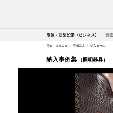
電気・建築設備（ビジネス）
商
電気・建築設備
照明器具
納入事例集
納入事例集
（照明器具）