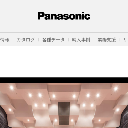
品情報
カタログ
各種データ
納入事例
業務支援
サ