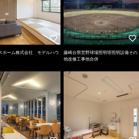
スホーム株式会社 モデルハウ
藤崎台県営野球場照明塔照明設備その
他改修工事他合併