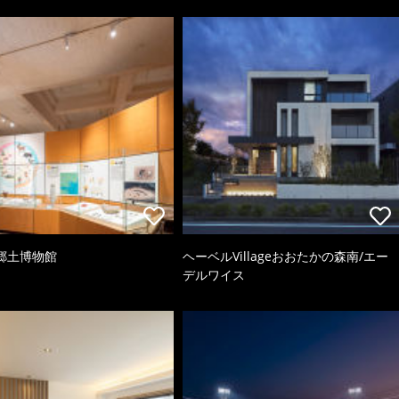
郷土博物館
ヘーベルVillageおおたかの森南/エー
デルワイス