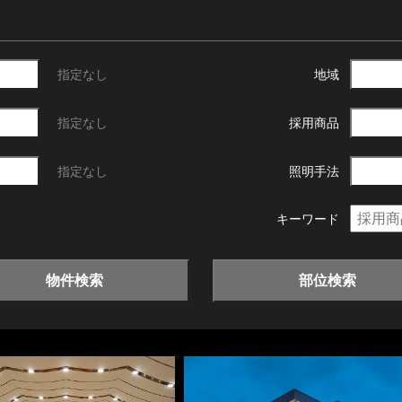
指定なし
地域
指定なし
採用商品
指定なし
照明手法
キーワード
物件検索
部位検索