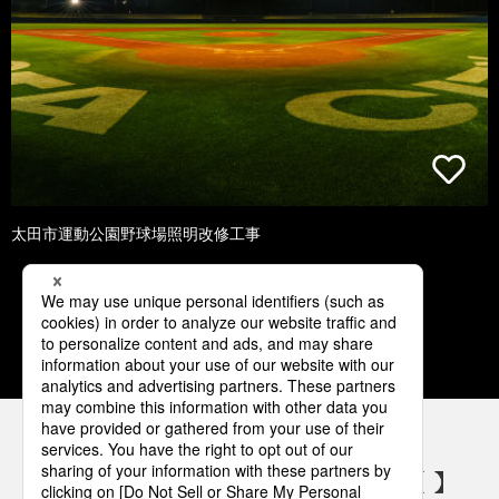
太田市運動公園野球場照明改修工事
1
2
3
4
5
パナソニックの電気設備 SNSアカウント