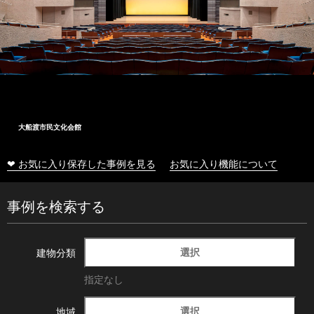
大船渡市民文化会館
❤ お気に入り保存した事例を見る
お気に入り機能について
事例を検索する
選択
建物分類
指定なし
選択
地域