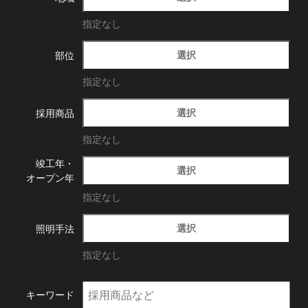
指定なし
選択
部位
指定なし
選択
採用商品
指定なし
竣工年・
選択
オープン年
指定なし
選択
照明手法
指定なし
キーワード