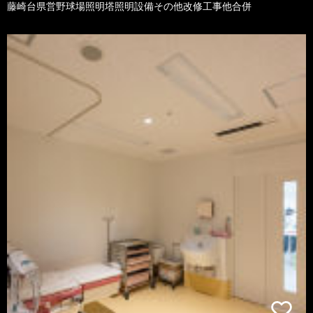
藤崎台県営野球場照明塔照明設備その他改修工事他合併