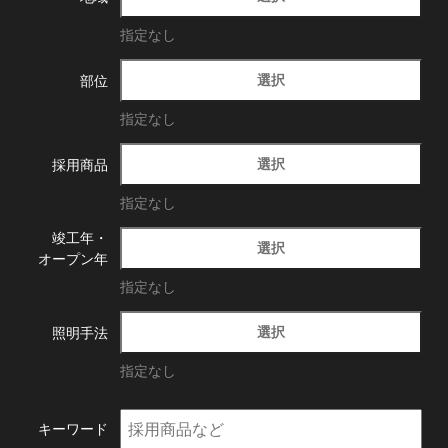
指定なし
選択
部位
指定なし
選択
採用商品
指定なし
竣工年・
選択
オープン年
指定なし
選択
照明手法
指定なし
キーワード