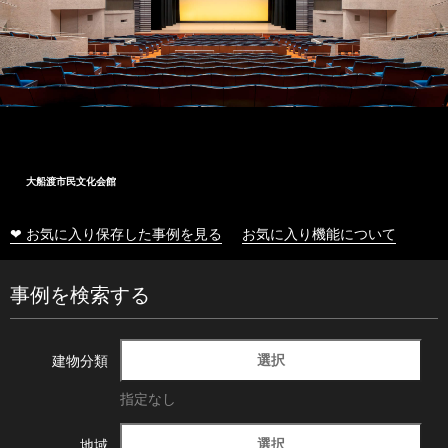
大船渡市民文化会館
❤ お気に入り保存した事例を見る
お気に入り機能について
事例を検索する
選択
建物分類
指定なし
選択
地域