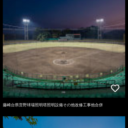
藤崎台県営野球場照明塔照明設備その他改修工事他合併