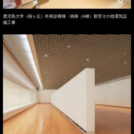
鹿児島大学（桜ヶ丘）外来診療棟・病棟（A棟）新営その他電気設
備工事