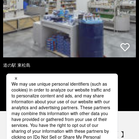
道の駅 東松島
1
2
3
4
5
パナソニックの電気設備 SNSアカウント