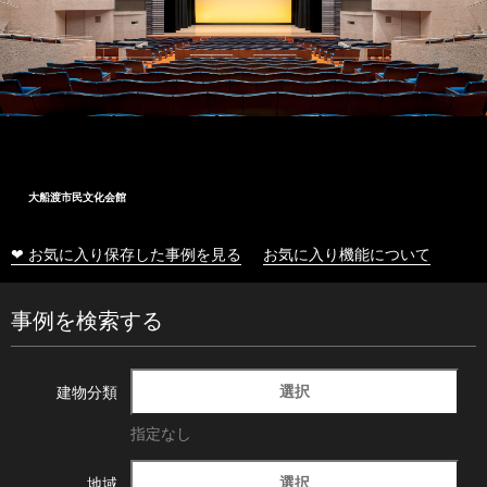
大船渡市民文化会館
❤ お気に入り保存した事例を見る
お気に入り機能について
事例を検索する
選択
建物分類
指定なし
選択
地域