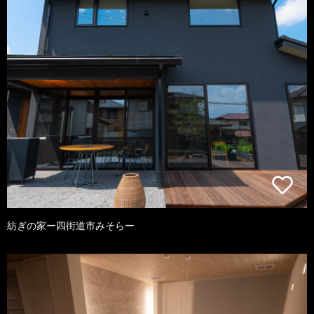
紡ぎの家ー四街道市みそらー