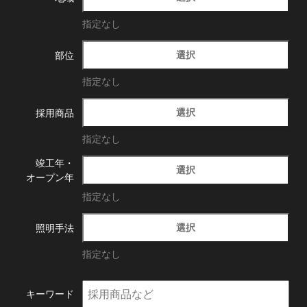
指定なし
選択
部位
指定なし
選択
採用商品
指定なし
竣工年・
選択
オープン年
指定なし
選択
照明手法
指定なし
キーワード