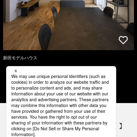
新田モデルハウス
1
2
3
4
5
パナソニックの電気設備 SNSアカウント