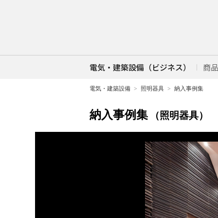
電気・建築設備（ビジネス）
商
電気・建築設備
照明器具
納入事例集
納入事例集
（照明器具）