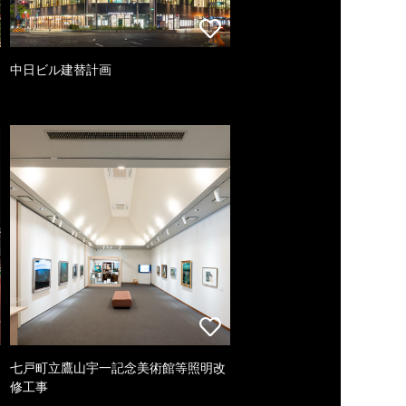
中日ビル建替計画
七戸町立鷹山宇一記念美術館等照明改
修工事