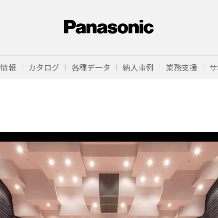
品情報
カタログ
各種データ
納入事例
業務支援
サ