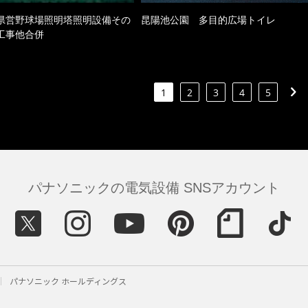
県営野球場照明塔照明設備その
昆陽池公園 多目的広場トイレ
工事他合併
1
2
3
4
5
パナソニックの電気設備 SNSアカウント
パナソニック ホールディングス