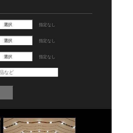
選択
指定なし
選択
指定なし
選択
指定なし