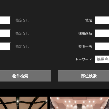
指定なし
地域
指定なし
採用商品
指定なし
照明手法
キーワード
物件検索
部位検索