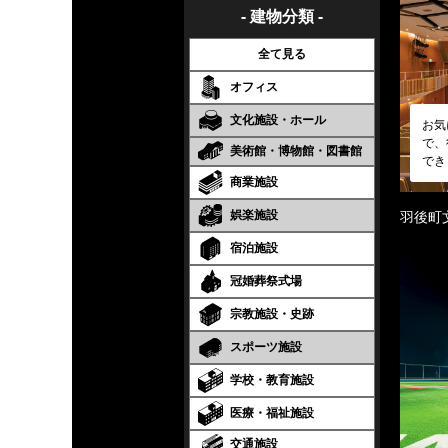
- 建物分類 -
全て見る
オフィス
文化施設・ホール
お気
で、
美術館・博物館・図書館
でき
商業施設
娯楽施設
羽後町
宿泊施設
冠婚葬祭式場
宗教施設・史跡
スポーツ施設
学校・教育施設
医療・福祉施設
交通施設