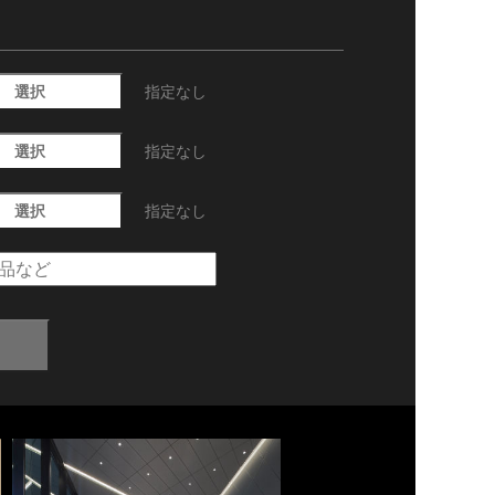
選択
指定なし
選択
指定なし
選択
指定なし