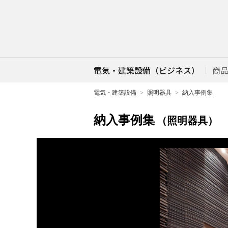
電気・建築設備（ビジネス）
商
電気・建築設備
照明器具
納入事例集
納入事例集
（照明器具）