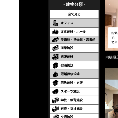
- 建物分類 -
全て見る
オフィス
文化施設・ホール
お気
で、
美術館・博物館・図書館
でき
商業施設
娯楽施設
内橋電
宿泊施設
冠婚葬祭式場
宗教施設・史跡
スポーツ施設
学校・教育施設
医療・福祉施設
交通施設