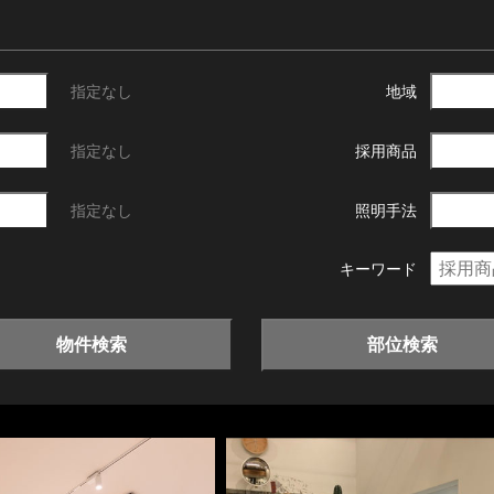
指定なし
地域
指定なし
採用商品
指定なし
照明手法
キーワード
物件検索
部位検索