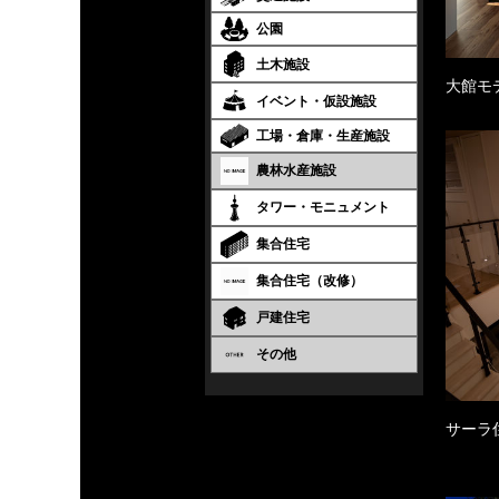
公園
土木施設
大館モ
イベント・仮設施設
工場・倉庫・生産施設
農林水産施設
タワー・モニュメント
集合住宅
集合住宅（改修）
戸建住宅
その他
サーラ