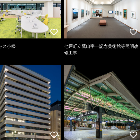
ャス小松
七戸町立鷹山宇一記念美術館等照明改
修工事