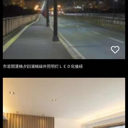
市道開運橋夕顔瀬橋線外照明灯ＬＥＤ化修繕