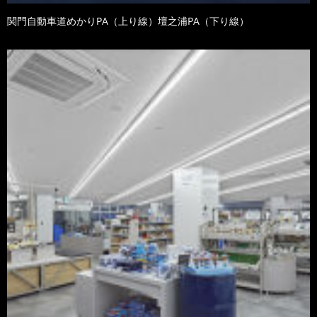
関門自動車道めかりPA（上り線）壇之浦PA（下り線）