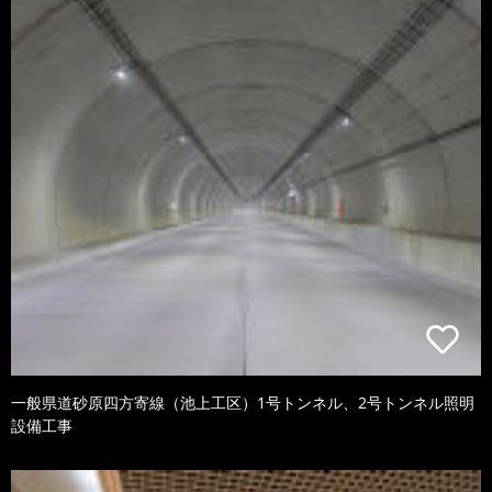
一般県道砂原四方寄線（池上工区）1号トンネル、2号トンネル照明
設備工事