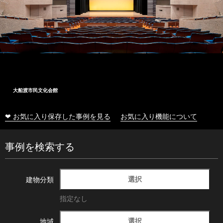
大船渡市民文化会館
❤ お気に入り保存した事例を見る
お気に入り機能について
事例を検索する
選択
建物分類
指定なし
選択
地域