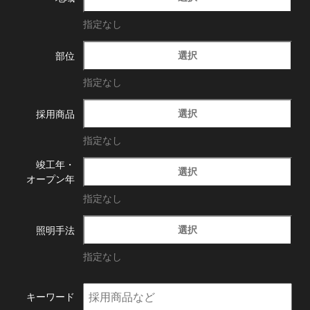
指定なし
選択
部位
指定なし
選択
採用商品
指定なし
竣工年・
選択
オープン年
指定なし
選択
照明手法
指定なし
キーワード