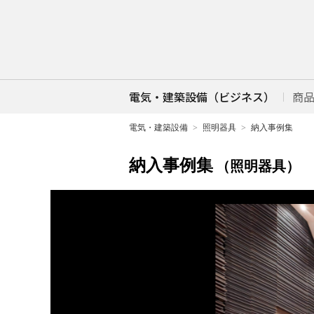
電気・建築設備（ビジネス）
商
電気・建築設備
照明器具
納入事例集
納入事例集
（照明器具）