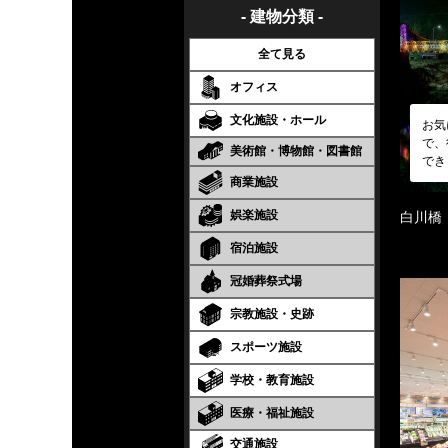
- 建物分類 -
全て見る
オフィス
文化施設・ホール
お気
で、
美術館・博物館・図書館
でき
商業施設
娯楽施設
白川橋
宿泊施設
冠婚葬祭式場
宗教施設・史跡
スポーツ施設
学校・教育施設
医療・福祉施設
交通施設