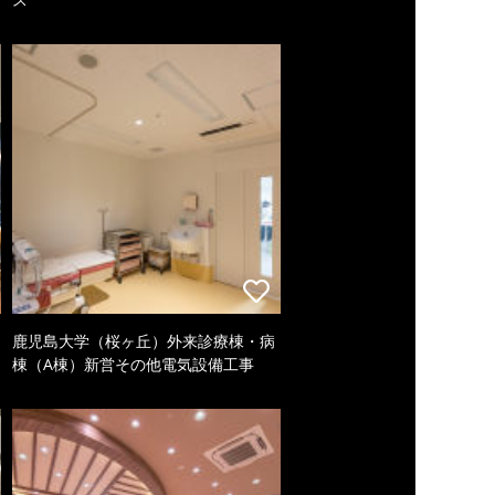
鹿児島大学（桜ヶ丘）外来診療棟・病
棟（A棟）新営その他電気設備工事