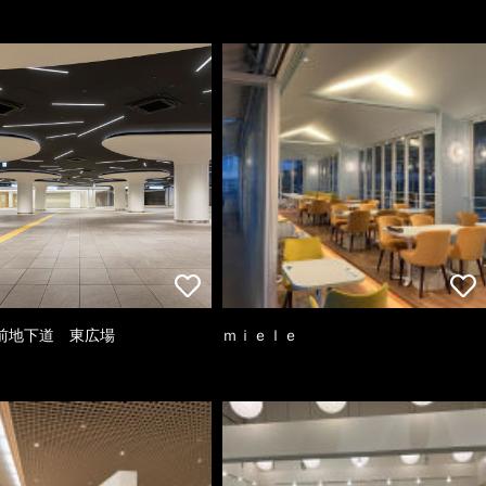
前地下道 東広場
ｍｉｅｌｅ