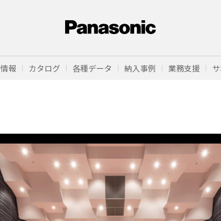
品情報
カタログ
各種データ
納入事例
業務支援
サ