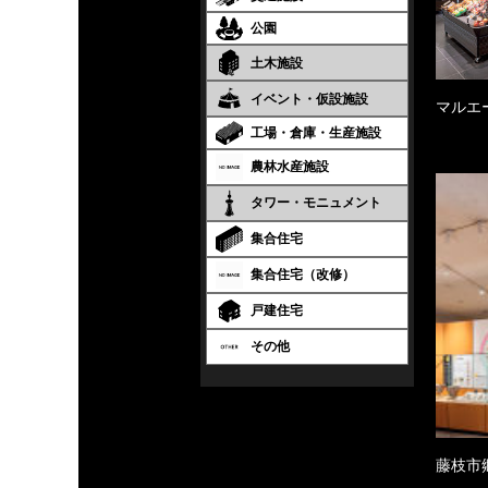
公園
土木施設
イベント・仮設施設
マルエ
工場・倉庫・生産施設
農林水産施設
タワー・モニュメント
集合住宅
集合住宅（改修）
戸建住宅
その他
藤枝市