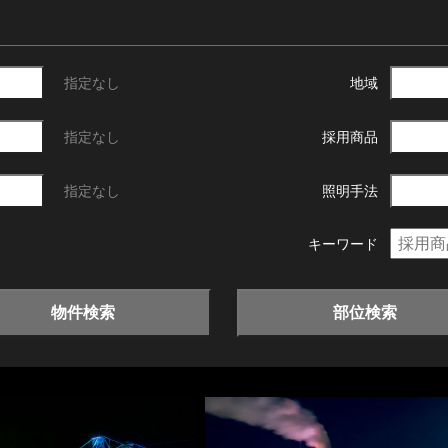
指定なし
地域
指定なし
採用商品
指定なし
照明手法
キーワード
物件検索
部位検索