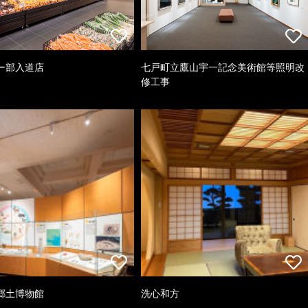
ー部入道店
七戸町立鷹山宇一記念美術館等照明改
修工事
郷土博物館
洗心和方