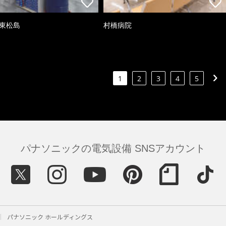
 東松島
村橋病院
1
2
3
4
5
パナソニックの電気設備 SNSアカウント
パナソニック ホールディングス