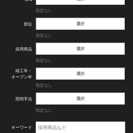
指定なし
選択
部位
指定なし
選択
採用商品
指定なし
竣工年・
選択
オープン年
指定なし
選択
照明手法
指定なし
キーワード