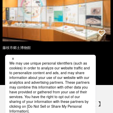
藤枝市郷土博物館
1
2
3
4
5
パナソニックの電気設備 SNSアカウント