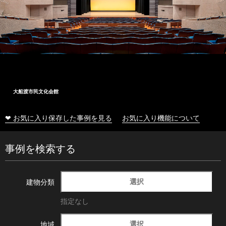
大船渡市民文化会館
❤ お気に入り保存した事例を見る
お気に入り機能について
事例を検索する
選択
建物分類
指定なし
選択
地域