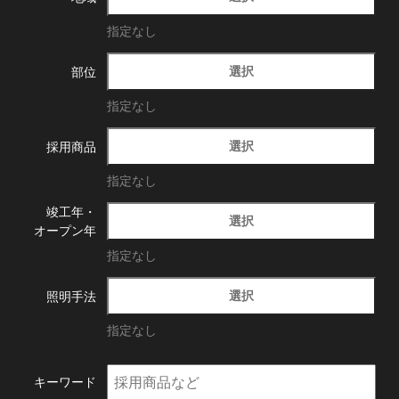
指定なし
選択
部位
指定なし
選択
採用商品
指定なし
竣工年・
選択
オープン年
指定なし
選択
照明手法
指定なし
キーワード