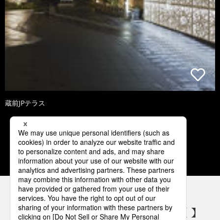
蔵前JPテラス
1
2
3
4
5
パナソニックの電気設備 SNSアカウント