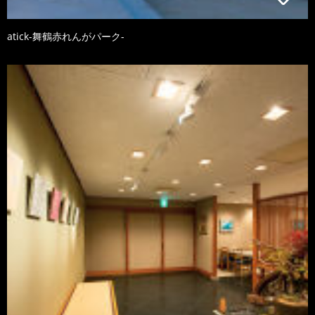
atick-舞鶴赤れんがパーク-