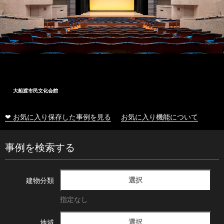
大船渡市民文化会館
❤ お気に入り保存した事例を見る
お気に入り機能について
事例を検索する
選択
建物分類
指定なし
選択
地域