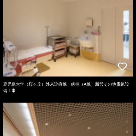
鹿児島大学（桜ヶ丘）外来診療棟・病棟（A棟）新営その他電気設
備工事