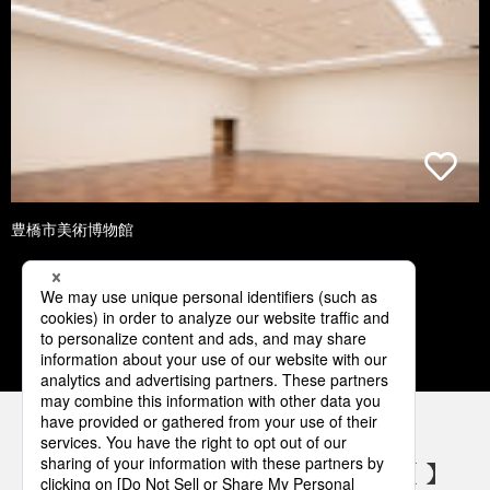
豊橋市美術博物館
1
2
3
4
5
パナソニックの電気設備 SNSアカウント