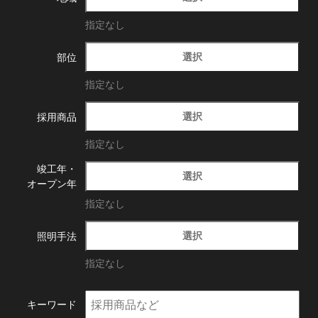
指定なし
選択
部位
指定なし
選択
採用商品
指定なし
竣工年・
選択
オープン年
指定なし
選択
照明手法
指定なし
キーワード