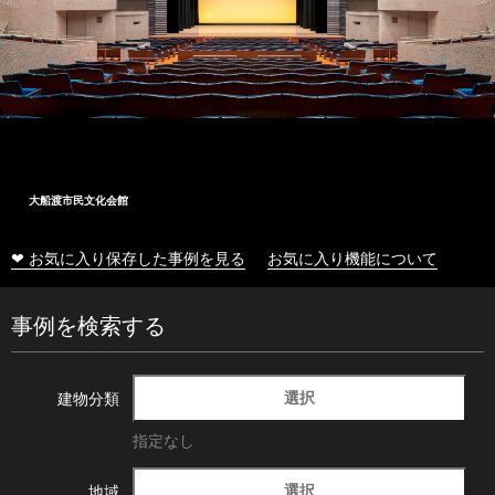
大船渡市民文化会館
❤ お気に入り保存した事例を見る
お気に入り機能について
事例を検索する
選択
建物分類
指定なし
選択
地域