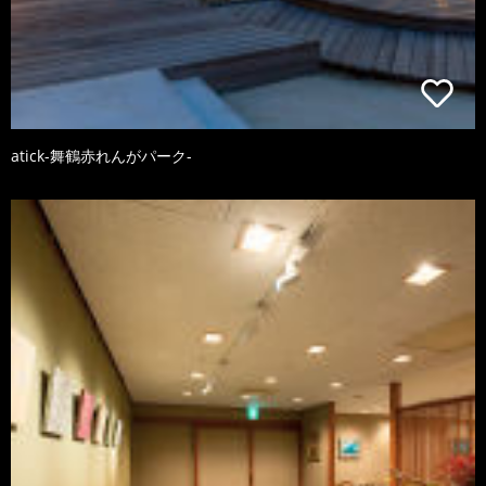
atick-舞鶴赤れんがパーク-