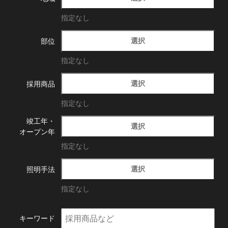
指定なし
選択
部位
指定なし
選択
採用商品
指定なし
竣工年・
選択
オープン年
指定なし
選択
照明手法
指定なし
キーワード