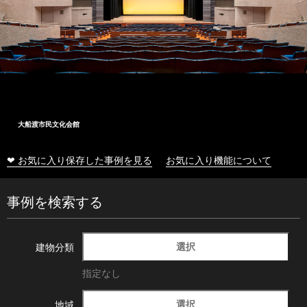
大船渡市民文化会館
❤ お気に入り保存した事例を見る
お気に入り機能について
事例を検索する
選択
建物分類
指定なし
選択
地域