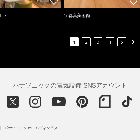
ｌｅ
宇都宮美術館
1
2
3
4
5
パナソニックの電気設備 SNSアカウント
パナソニック ホールディングス