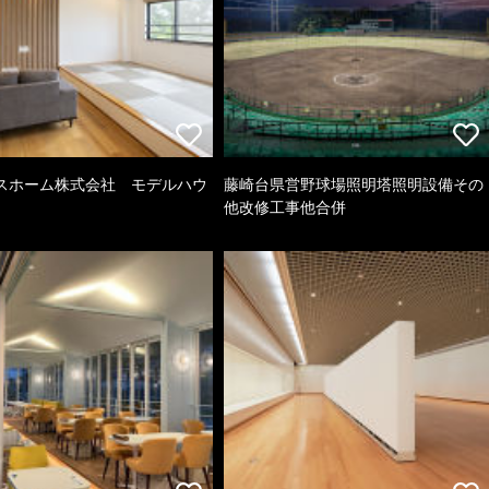
スホーム株式会社 モデルハウ
藤崎台県営野球場照明塔照明設備その
他改修工事他合併