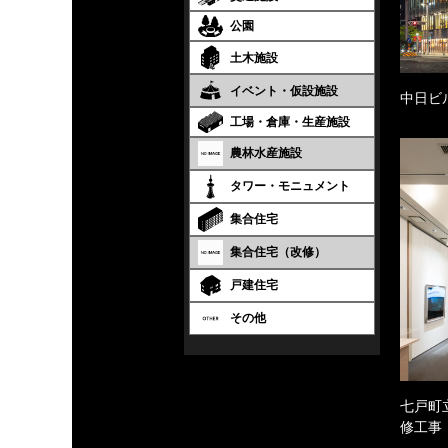
公園
土木施設
イベント・仮設施設
中日ビ
工場・倉庫・生産施設
農林水産施設
タワー・モニュメント
集合住宅
集合住宅（改修）
戸建住宅
その他
七戸町
修工事