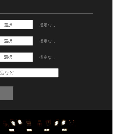
選択
指定なし
選択
指定なし
選択
指定なし