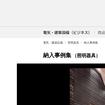
電気・建築設備（ビジネス）
商
電気・建築設備
照明器具
納入事例集
納入事例集
（照明器具）