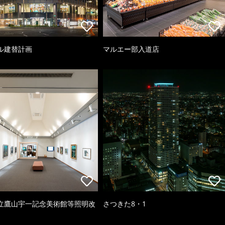
ル建替計画
マルエー部入道店
立鷹山宇一記念美術館等照明改
さつきた8・1