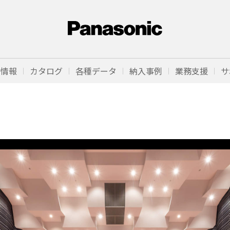
品情報
カタログ
各種データ
納入事例
業務支援
サ