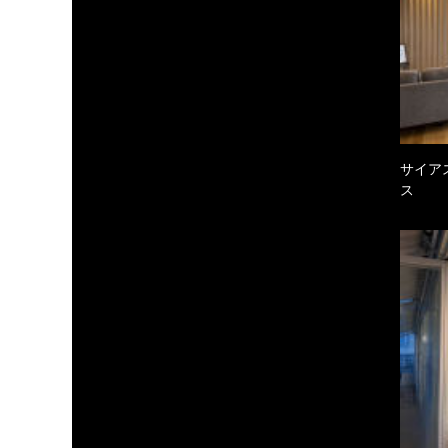
サイア
ス