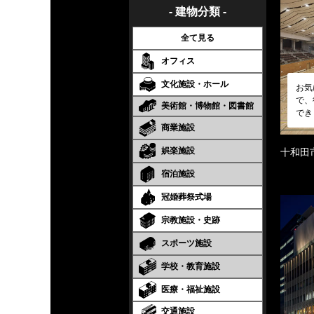
- 建物分類 -
全て見る
オフィス
文化施設・ホール
お気
で、
美術館・博物館・図書館
でき
商業施設
娯楽施設
十和田
宿泊施設
冠婚葬祭式場
宗教施設・史跡
スポーツ施設
学校・教育施設
医療・福祉施設
交通施設