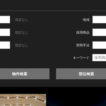
指定なし
地域
指定なし
採用商品
指定なし
照明手法
キーワード
物件検索
部位検索