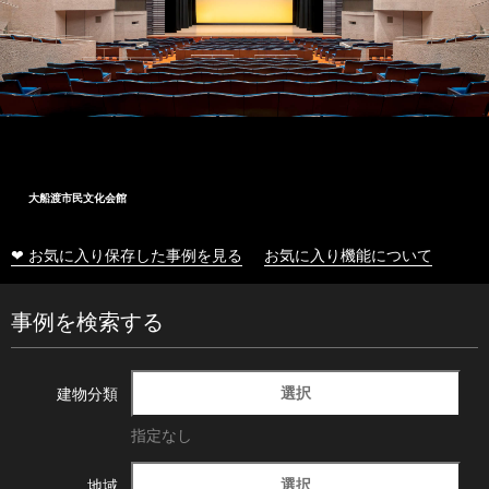
大船渡市民文化会館
❤ お気に入り保存した事例を見る
お気に入り機能について
事例を検索する
選択
建物分類
指定なし
選択
地域