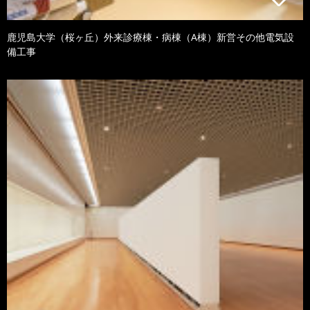
鹿児島大学（桜ヶ丘）外来診療棟・病棟（A棟）新営その他電気設
備工事