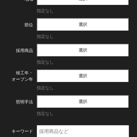
指定なし
選択
部位
指定なし
選択
採用商品
指定なし
竣工年・
選択
オープン年
指定なし
選択
照明手法
指定なし
キーワード