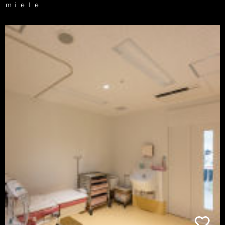
ｍｉｅｌｅ