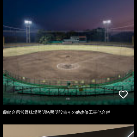
藤崎台県営野球場照明塔照明設備その他改修工事他合併