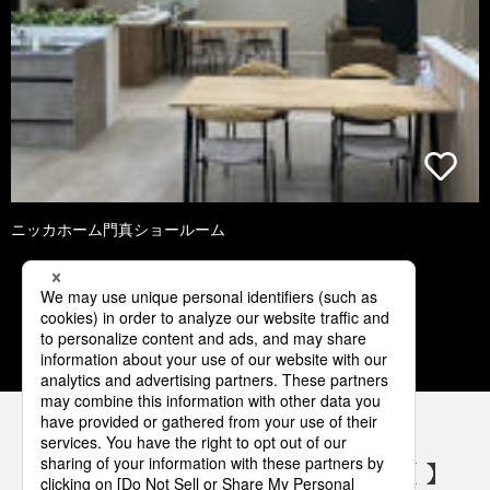
ニッカホーム門真ショールーム
1
2
3
4
5
パナソニックの電気設備 SNSアカウント