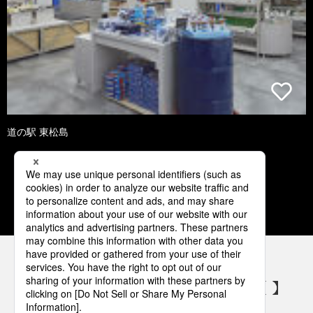
道の駅 東松島
1
2
3
4
5
パナソニックの電気設備 SNSアカウント