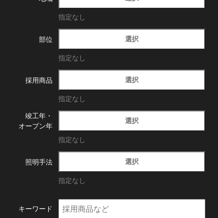
指定なし
選択
部位
指定なし
選択
採用商品
指定なし
竣工年・
選択
オープン年
指定なし
選択
照明手法
指定なし
キーワード