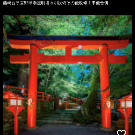
藤崎台県営野球場照明塔照明設備その他改修工事他合併