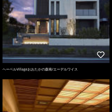
ヘーベルVillageおおたかの森南/エーデルワイス