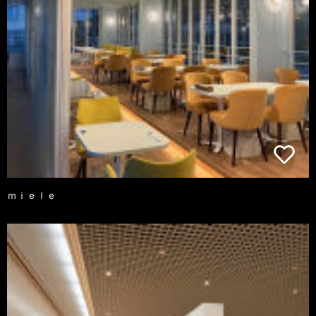
ｍｉｅｌｅ