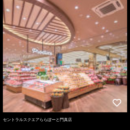
セントラルスクエアららぽーと門真店