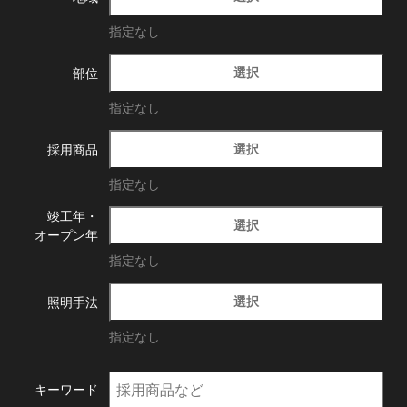
指定なし
選択
部位
指定なし
選択
採用商品
指定なし
竣工年・
選択
オープン年
指定なし
選択
照明手法
指定なし
キーワード