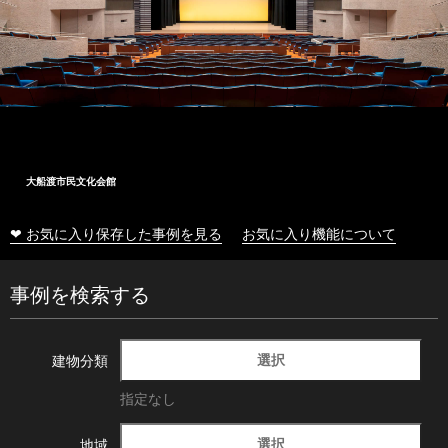
大船渡市民文化会館
❤ お気に入り保存した事例を見る
お気に入り機能について
事例を検索する
選択
建物分類
指定なし
選択
地域