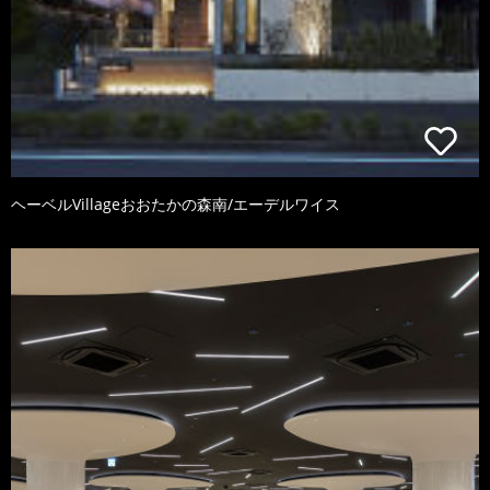
ヘーベルVillageおおたかの森南/エーデルワイス