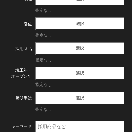
指定なし
選択
部位
指定なし
選択
採用商品
指定なし
竣工年・
選択
オープン年
指定なし
選択
照明手法
指定なし
キーワード