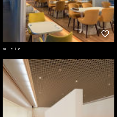
ｍｉｅｌｅ