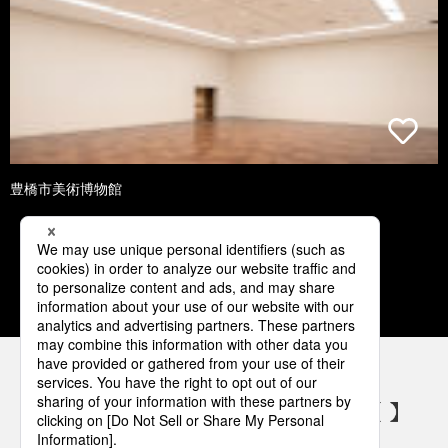
豊橋市美術博物館
1
2
3
4
5
パナソニックの電気設備 SNSアカウント