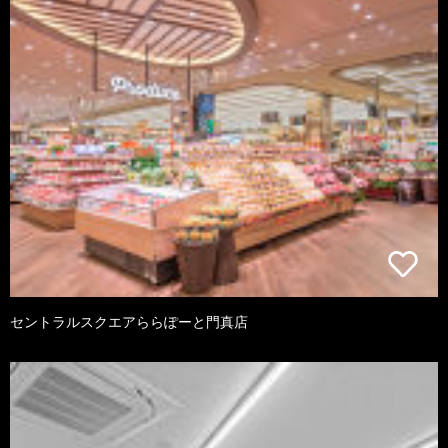
セントラルスクエアららぽーと門真店