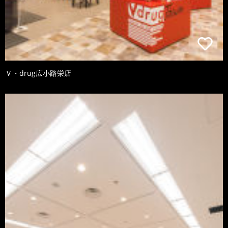
Ｖ・drug広小路栄店