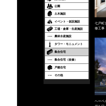
公園
土木施設
イベント・仮設施設
七戸町
修工事
工場・倉庫・生産施設
農林水産施設
タワー・モニュメント
集合住宅
集合住宅（改修）
戸建住宅
その他
ヘーベル
デルワ