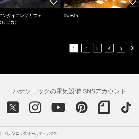
アンダイニングカフェ
Duesta
a（ロッカ）
1
2
3
4
5
パナソニックの電気設備 SNSアカウント
パナソニック ホールディングス