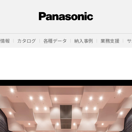
品情報
カタログ
各種データ
納入事例
業務支援
サ