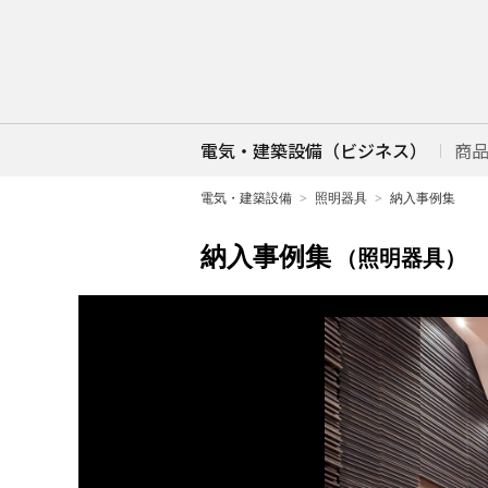
電気・建築設備（ビジネス）
商
電気・建築設備
照明器具
納入事例集
納入事例集
（照明器具）