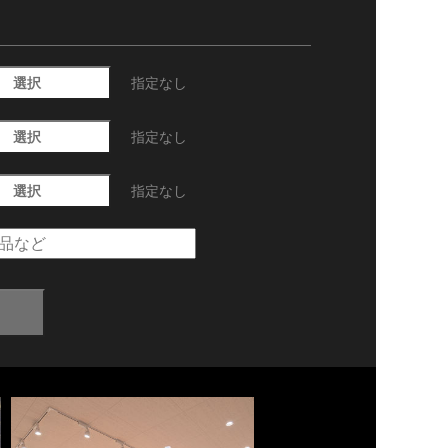
選択
指定なし
選択
指定なし
選択
指定なし