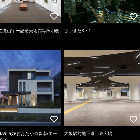
立鷹山宇一記念美術館等照明改
さつきた8・1
Villageおおたかの森南/エー
大阪駅前地下道 東広場
イス