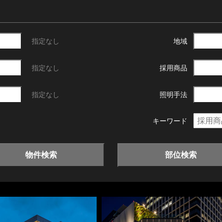
指定なし
地域
指定なし
採用商品
指定なし
照明手法
キーワード
物件検索
部位検索