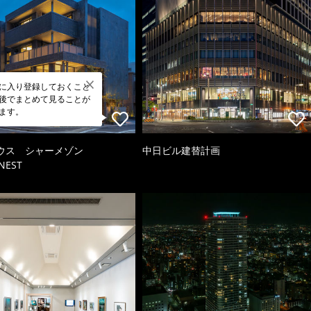
に入り登録しておくこと
後でまとめて見ることが
ます。
ウス シャーメゾン
中日ビル建替計画
NEST