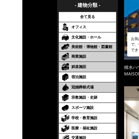
- 建物分類 -
全て見る
オフィス
文化施設・ホール
お気
で、
美術館・博物館・図書館
でき
商業施設
娯楽施設
積水ハ
MAISO
宿泊施設
冠婚葬祭式場
宗教施設・史跡
スポーツ施設
学校・教育施設
医療・福祉施設
交通施設