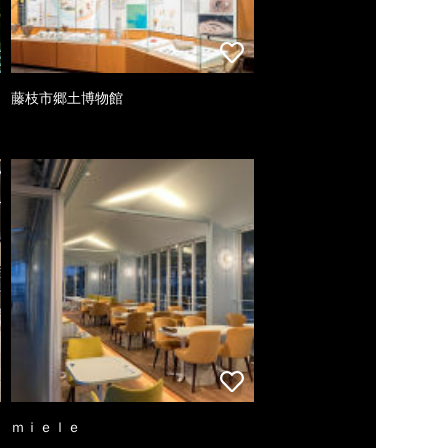
藤枝市郷土博物館
ｍｉｅｌｅ