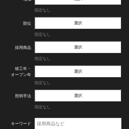
指定なし
選択
部位
指定なし
選択
採用商品
指定なし
竣工年・
選択
オープン年
指定なし
選択
照明手法
指定なし
キーワード