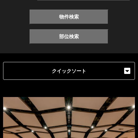
物件検索
部位検索
クイックソート