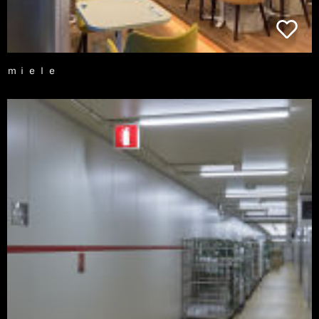
ｍｉｅｌｅ