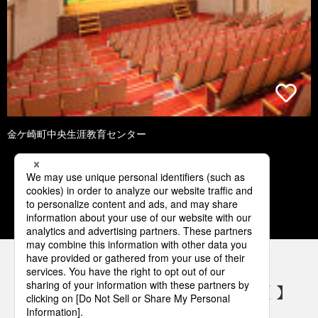
金ケ崎町中央生涯教育センター
1
2
3
4
5
パナソニックの電気設備 SNSアカウント