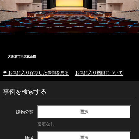
大船渡市民文化会館
❤ お気に入り保存した事例を見る
お気に入り機能について
事例を検索する
選択
建物分類
指定なし
選択
地域