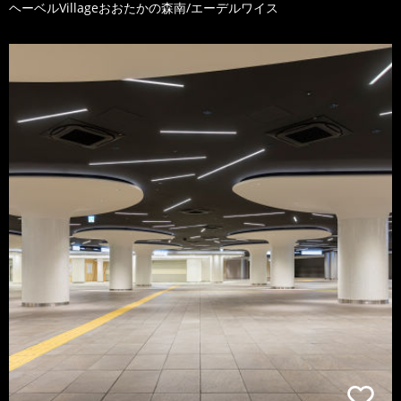
ヘーベルVillageおおたかの森南/エーデルワイス