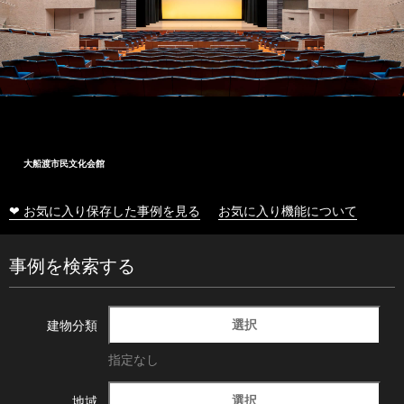
大船渡市民文化会館
❤ お気に入り保存した事例を見る
お気に入り機能について
事例を検索する
選択
建物分類
指定なし
選択
地域