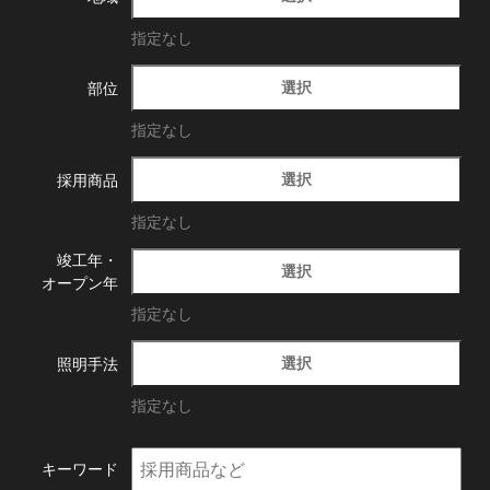
指定なし
選択
部位
指定なし
選択
採用商品
指定なし
竣工年・
選択
オープン年
指定なし
選択
照明手法
指定なし
キーワード