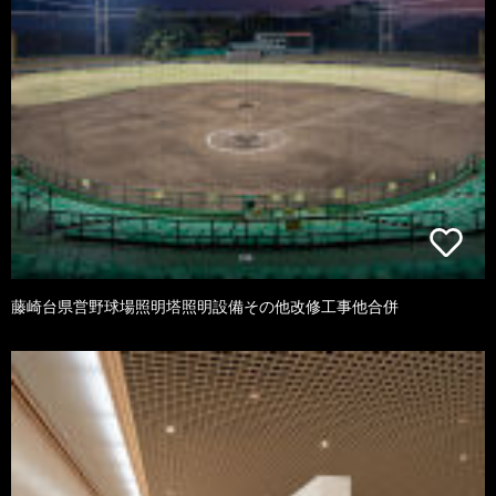
藤崎台県営野球場照明塔照明設備その他改修工事他合併