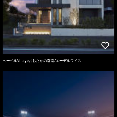
ヘーベルVillageおおたかの森南/エーデルワイス