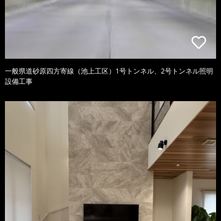
一般県道砂原四方寄線（池上工区）1号トンネル、2号トンネル照明
設備工事