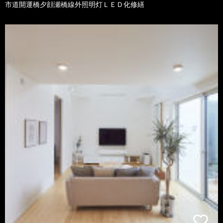
市道開運橋夕顔瀬橋線外照明灯ＬＥＤ化修繕