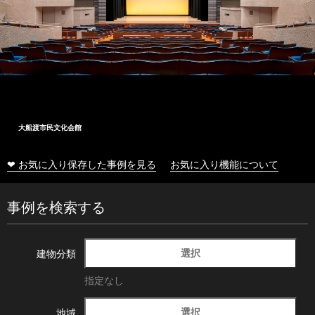
大船渡市民文化会館
❤ お気に入り保存した事例を見る
お気に入り機能について
事例を検索する
選択
建物分類
指定なし
選択
地域