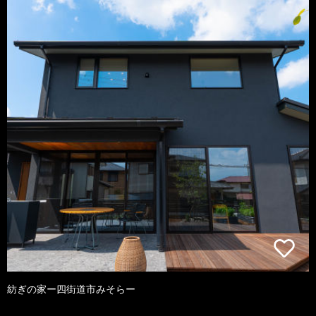
紡ぎの家ー四街道市みそらー