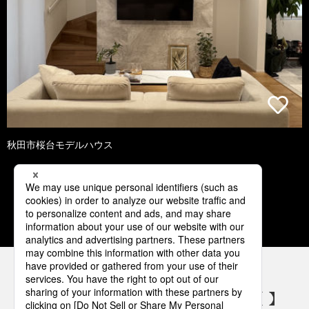
秋田市桜台モデルハウス
1
2
3
4
5
パナソニックの電気設備 SNSアカウント