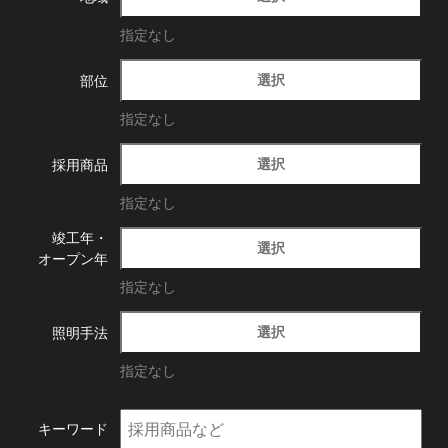
指定なし
選択
部位
指定なし
選択
採用商品
指定なし
竣工年・
選択
オープン年
指定なし
選択
照明手法
指定なし
キーワード