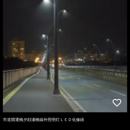
市道開運橋夕顔瀬橋線外照明灯ＬＥＤ化修繕