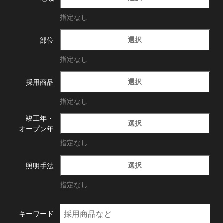
指定なし
選択
部位
指定なし
選択
採用商品
指定なし
竣工年・
選択
オープン年
指定なし
選択
照明手法
指定なし
キーワード