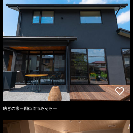
紡ぎの家ー四街道市みそらー