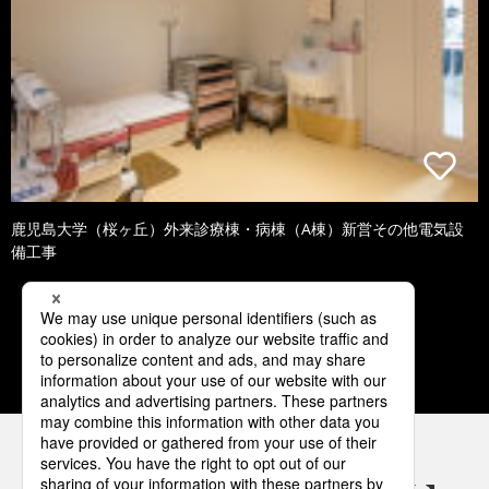
鹿児島大学（桜ヶ丘）外来診療棟・病棟（A棟）新営その他電気設
備工事
1
2
3
4
5
パナソニックの電気設備 SNSアカウント