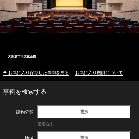
大船渡市民文化会館
❤ お気に入り保存した事例を見る
お気に入り機能について
事例を検索する
選択
建物分類
指定なし
選択
地域