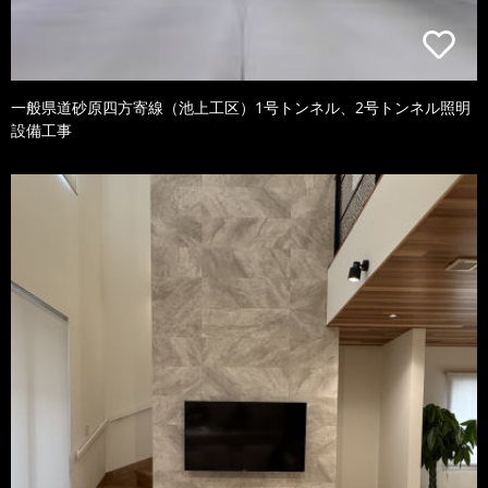
一般県道砂原四方寄線（池上工区）1号トンネル、2号トンネル照明
設備工事