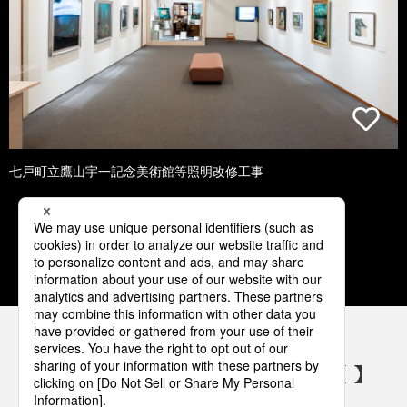
七戸町立鷹山宇一記念美術館等照明改修工事
1
2
3
4
5
パナソニックの電気設備 SNSアカウント