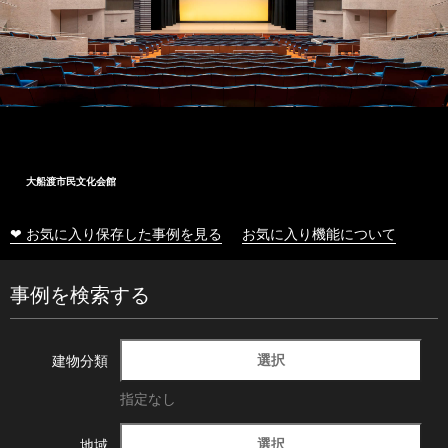
大船渡市民文化会館
❤ お気に入り保存した事例を見る
お気に入り機能について
事例を検索する
選択
建物分類
指定なし
選択
地域