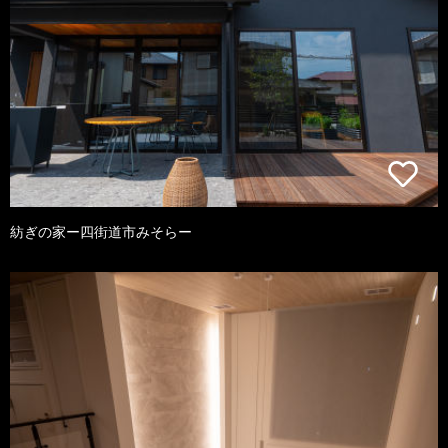
紡ぎの家ー四街道市みそらー