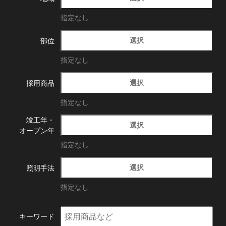
指定なし
選択
部位
指定なし
選択
採用商品
指定なし
竣工年・
選択
オープン年
指定なし
選択
照明手法
指定なし
キーワード