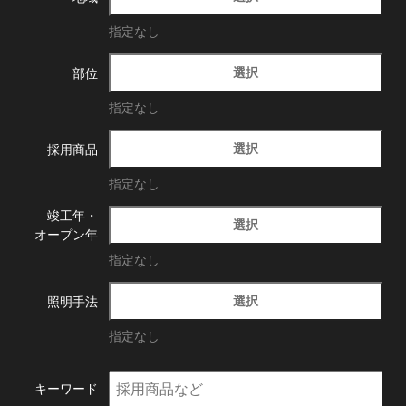
指定なし
選択
部位
指定なし
選択
採用商品
指定なし
竣工年・
選択
オープン年
指定なし
選択
照明手法
指定なし
キーワード