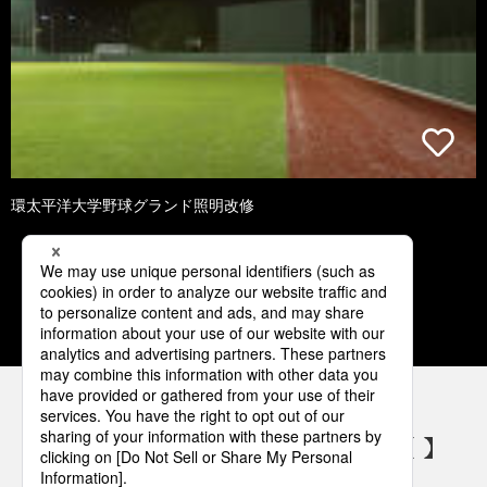
環太平洋大学野球グランド照明改修
3
4
5
6
7
パナソニックの電気設備 SNSアカウント