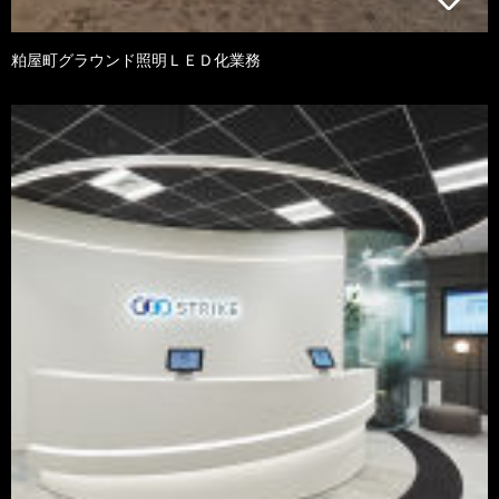
粕屋町グラウンド照明ＬＥＤ化業務