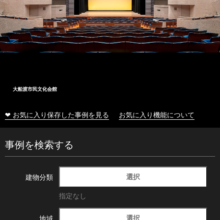
大船渡市民文化会館
❤ お気に入り保存した事例を見る
お気に入り機能について
事例を検索する
選択
建物分類
指定なし
選択
地域