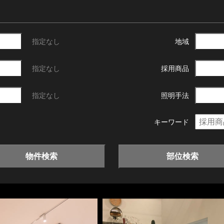
指定なし
地域
指定なし
採用商品
指定なし
照明手法
キーワード
物件検索
部位検索