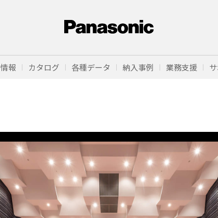
品情報
カタログ
各種データ
納入事例
業務支援
サ