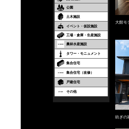
公園
土木施設
大館モ
イベント・仮設施設
工場・倉庫・生産施設
農林水産施設
タワー・モニュメント
集合住宅
集合住宅（改修）
戸建住宅
その他
紡ぎの