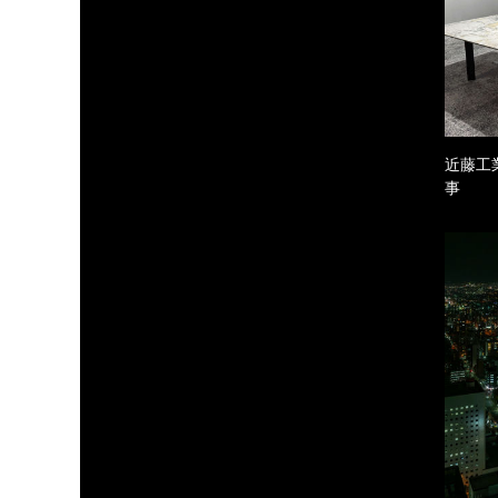
近藤工
事