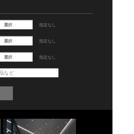
選択
指定なし
選択
指定なし
選択
指定なし