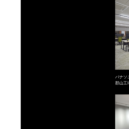
パナソ
郡山工