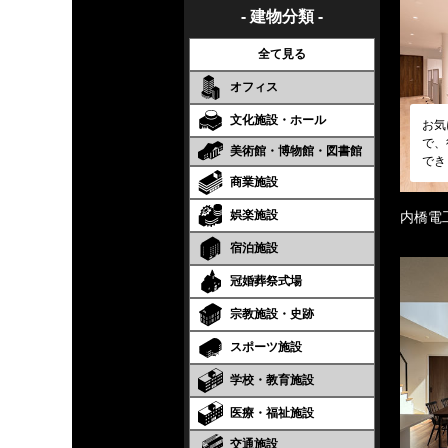
- 建物分類 -
全て見る
オフィス
文化施設・ホール
お気
で、
美術館・博物館・図書館
でき
商業施設
娯楽施設
内橋電
宿泊施設
冠婚葬祭式場
宗教施設・史跡
スポーツ施設
学校・教育施設
医療・福祉施設
交通施設