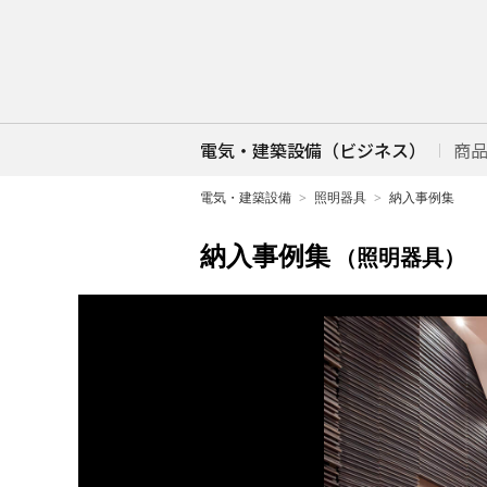
電気・建築設備（ビジネス）
商
電気・建築設備
照明器具
納入事例集
納入事例集
（照明器具）