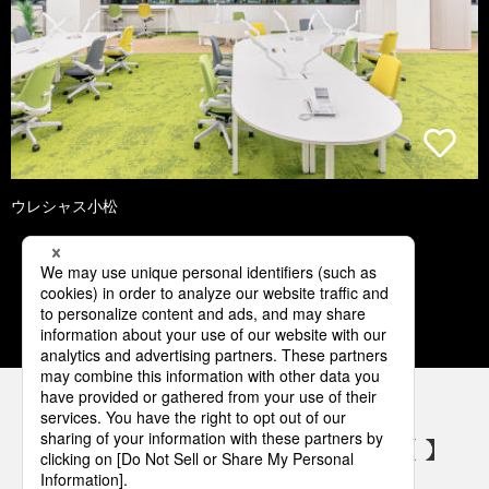
ウレシャス小松
1
2
3
4
5
パナソニックの電気設備 SNSアカウント