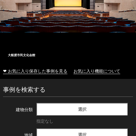
大船渡市民文化会館
❤ お気に入り保存した事例を見る
お気に入り機能について
事例を検索する
選択
建物分類
指定なし
選択
地域