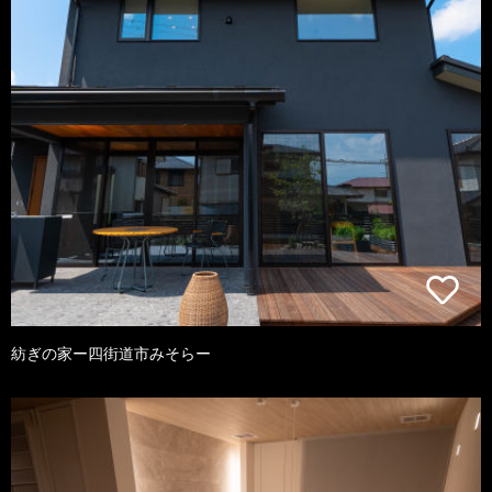
紡ぎの家ー四街道市みそらー