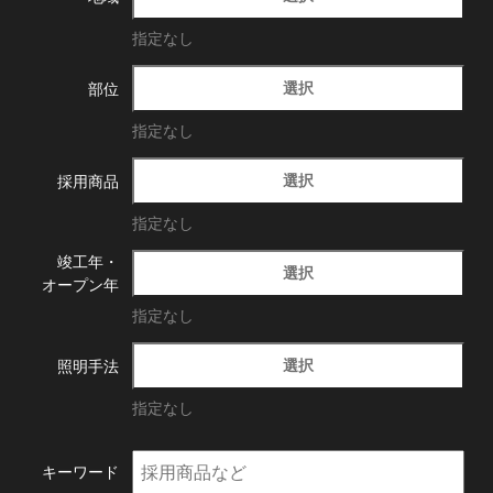
指定なし
選択
部位
指定なし
選択
採用商品
指定なし
竣工年・
選択
オープン年
指定なし
選択
照明手法
指定なし
キーワード