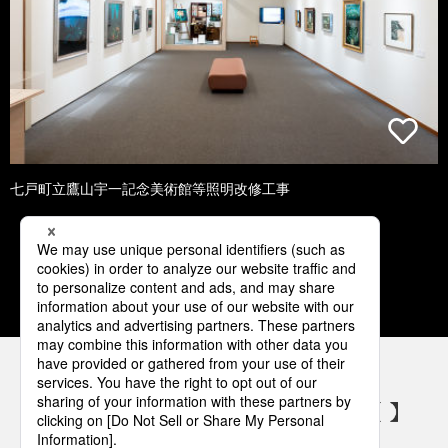
七戸町立鷹山宇一記念美術館等照明改修工事
1
2
3
4
5
パナソニックの電気設備 SNSアカウント