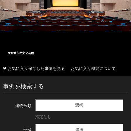
大船渡市民文化会館
❤ お気に入り保存した事例を見る
お気に入り機能について
事例を検索する
選択
建物分類
指定なし
選択
地域