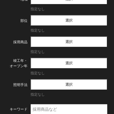
指定なし
選択
部位
指定なし
選択
採用商品
指定なし
竣工年・
選択
オープン年
指定なし
選択
照明手法
指定なし
キーワード