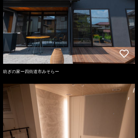
紡ぎの家ー四街道市みそらー