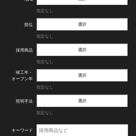
指定なし
選択
部位
指定なし
選択
採用商品
指定なし
竣工年・
選択
オープン年
指定なし
選択
照明手法
指定なし
キーワード