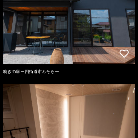
紡ぎの家ー四街道市みそらー