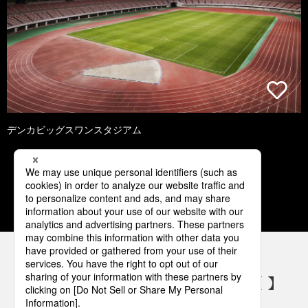
デンカビッグスワンスタジアム
1
2
3
4
5
パナソニックの電気設備 SNSアカウント