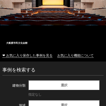
大船渡市民文化会館
❤ お気に入り保存した事例を見る
お気に入り機能について
事例を検索する
選択
建物分類
指定なし
選択
地域