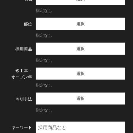
指定なし
選択
部位
指定なし
選択
採用商品
指定なし
竣工年・
選択
オープン年
指定なし
選択
照明手法
指定なし
キーワード