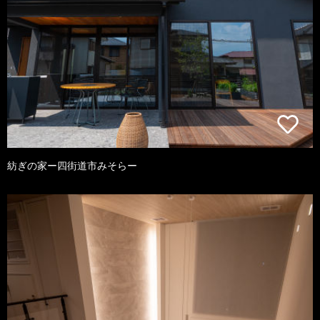
紡ぎの家ー四街道市みそらー