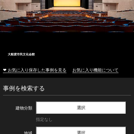
大船渡市民文化会館
❤ お気に入り保存した事例を見る
お気に入り機能について
事例を検索する
選択
建物分類
指定なし
選択
地域