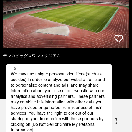
デンカビッグスワンスタジアム
1
2
3
4
5
パナソニックの電気設備 SNSアカウント